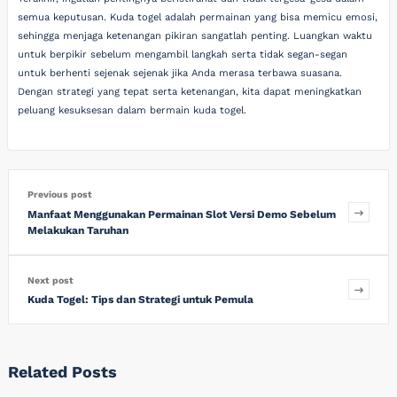
semua keputusan. Kuda togel adalah permainan yang bisa memicu emosi,
sehingga menjaga ketenangan pikiran sangatlah penting. Luangkan waktu
untuk berpikir sebelum mengambil langkah serta tidak segan-segan
untuk berhenti sejenak sejenak jika Anda merasa terbawa suasana.
Dengan strategi yang tepat serta ketenangan, kita dapat meningkatkan
peluang kesuksesan dalam bermain kuda togel.
Previous post
Manfaat Menggunakan Permainan Slot Versi Demo Sebelum
Melakukan Taruhan
Next post
Kuda Togel: Tips dan Strategi untuk Pemula
Related Posts