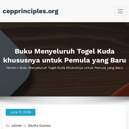
Skip
cepprinciples.org
to
content
Buku Menyeluruh Togel Kuda
khususnya untuk Pemula yang Baru
Home
»
Buku Menyeluruh Togel Kuda khususnya untuk Pemula yang Baru
June 11, 2026
By
admin
In
Berita Games