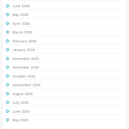
June 2026
May 2026
April 2026
March 2026
February 2026
January 2026
December 2025
November 2025
October 2025
September 2025
August 2025
July 2025
June 2025
May 2025