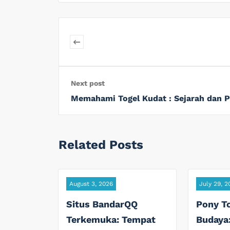
Next post
Memahami Togel Kudat : Sejarah dan 
Related Posts
August 3, 2026
July 29, 2
Situs BandarQQ
Pony To
Terkemuka: Tempat
Budaya: