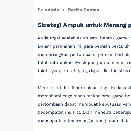
By
admin
In
Berita Games
Strategi Ampuh untuk Menang 
Kuda togel adalah salah satu bentuk game p
Dalam permainan ini, para pemain bertaruh 
memenangkan perlombaan, pemain berhak m
telah ditetapkan. Meskipun permainan ini
taktik yang efektif yang dapat diaplikasi
Memahami detail permainan togel kuda adal
memahami bagaimana mekanisme game ber
perlombaan dapat membuat keputusan yang 
kesempatan ini, kita akan meneliti beberap
mendapatkan kemenangan yang lebih stabil