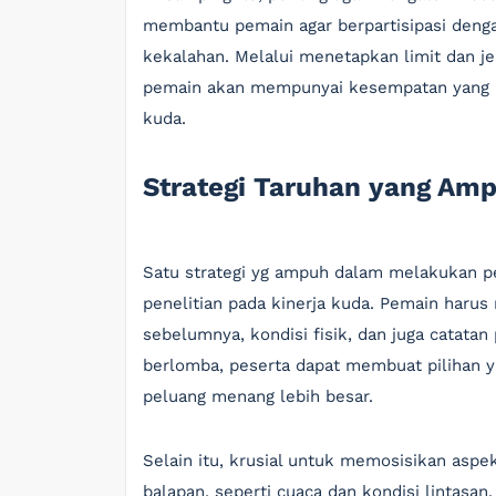
membantu pemain agar berpartisipasi dengan
kekalahan. Melalui menetapkan limit dan j
pemain akan mempunyai kesempatan yang l
kuda.
Strategi Taruhan yang Am
Satu strategi yg ampuh dalam melakukan p
penelitian pada kinerja kuda. Pemain haru
sebelumnya, kondisi fisik, dan juga catatan
berlomba, peserta dapat membuat pilihan y
peluang menang lebih besar.
Selain itu, krusial untuk memosisikan aspe
balapan, seperti cuaca dan kondisi lintasan.