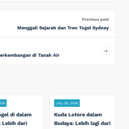
Previous post
Menggali Sejarah dan Tren Togel Sydney
Perkembangan di Tanah Air
026
July 28, 2026
gel di dalam
Kuda Lotere dalam
 Lebih dari
Budaya: Lebih lagi dari