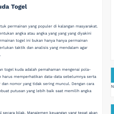
da Togel
ntuk permainan yang populer di kalangan masyarakat.
entukan angka atau angka yang yang yang diyakini
rmainan togel ini bukan hanya hanya permainan
rlukan taktik dan analisis yang mendalam agar
.
nan togel kuda adalah pemahaman mengenai pola-
n harus memperhatikan data-data sebelumnya serta
 dan nomor yang tidak sering muncul. Dengan cara
N
embuat putusan yang lebih baik saat memilih angka
al secara bijak. Manajemen keuangan yang tepat akan