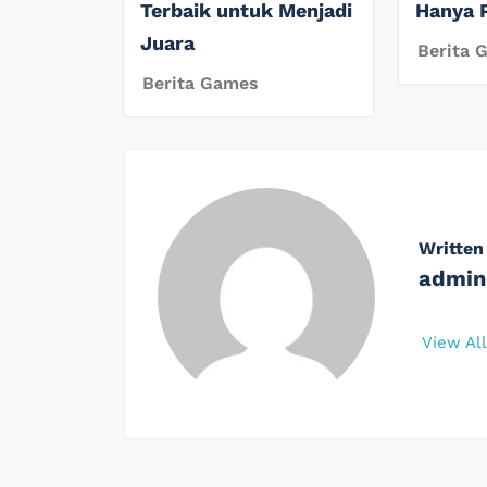
Terbaik untuk Menjadi
Hanya 
Juara
Berita 
Berita Games
Written
admin
View Al