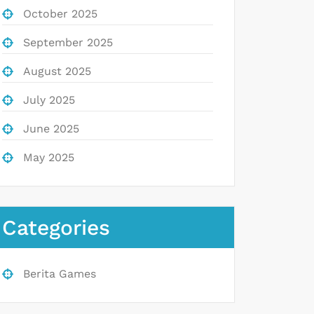
October 2025
September 2025
August 2025
July 2025
June 2025
May 2025
Categories
Berita Games