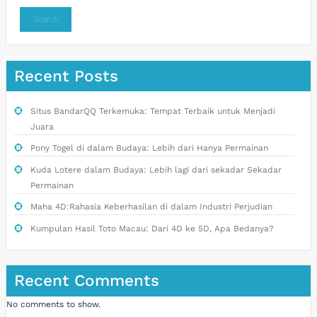
Search
Recent Posts
Situs BandarQQ Terkemuka: Tempat Terbaik untuk Menjadi
Juara
Pony Togel di dalam Budaya: Lebih dari Hanya Permainan
Kuda Lotere dalam Budaya: Lebih lagi dari sekadar Sekadar
Permainan
Maha 4D:Rahasia Keberhasilan di dalam Industri Perjudian
Kumpulan Hasil Toto Macau: Dari 4D ke 5D, Apa Bedanya?
Recent Comments
No comments to show.