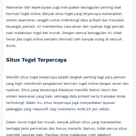
Keamanan dan kepercayaan juga merupakan keunggulan penting saat
bermain togel online. Banyak situs togel yang terpercaya menerapkan
sistem keamanan canggih untuk melindungi data pribadi dan transaksi
keuangan pemain. Ini memberikan rasa aman dan nyaman bagi pemain
saat melakukan togel bet murah. Dengan semua keunggulan ini, tidak
heran jika togel online semakin diminati oleh banyak orang di seluruh
dunia.
Situs Togel Terpercaya
Memilih situs togel terpercaya adalah langkah penting bagi para pemain
yang ingin menikmati pengalaman bermain togel online dengan aman dan
nyaman. Situs yang terpercaya biasanya memiliki lisensi resmi dan
sistem keamanan yang baik, sehingga data pribadi serta transaksi Anda
terlindungi. Selain itu, situs terpercaya juga menyediakan layanan
pelanggan yang responsif, siap membantu Anda 24 jam sehari.
Dalam dunia togel bet murah, banyak pilihan situs yang menawarkan
berbagai jenis permainan dan bonus menarik. Namun, tidak semua situs
memiliki reputasi baik. Pastikan Anda melakukan riset sebelum