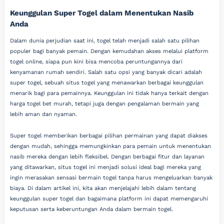
Keunggulan Super Togel dalam Menentukan Nasib
Anda
Dalam dunia perjudian saat ini, togel telah menjadi salah satu pilihan
populer bagi banyak pemain. Dengan kemudahan akses melalui platform
togel online, siapa pun kini bisa mencoba peruntungannya dari
kenyamanan rumah sendiri. Salah satu opsi yang banyak dicari adalah
super togel, sebuah situs togel yang menawarkan berbagai keunggulan
menarik bagi para pemainnya. Keunggulan ini tidak hanya terkait dengan
harga togel bet murah, tetapi juga dengan pengalaman bermain yang
lebih aman dan nyaman.
Super togel memberikan berbagai pilihan permainan yang dapat diakses
dengan mudah, sehingga memungkinkan para pemain untuk menentukan
nasib mereka dengan lebih fleksibel. Dengan berbagai fitur dan layanan
yang ditawarkan, situs togel ini menjadi solusi ideal bagi mereka yang
ingin merasakan sensasi bermain togel tanpa harus mengeluarkan banyak
biaya. Di dalam artikel ini, kita akan menjelajahi lebih dalam tentang
keunggulan super togel dan bagaimana platform ini dapat memengaruhi
keputusan serta keberuntungan Anda dalam bermain togel.