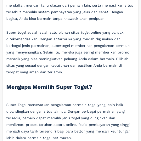
mendaftar, mencari tahu ulasan dari pemain lain, serta memastikan situs
tersebut memiliki sistem pembayaran yang jelas dan cepat. Dengan
begitu, Anda bisa bermain tanpa khawatir akan penipuan.
Super togel adalah salah satu pilihan situs togel online yang banyak
direkomendasikan. Dengan antarmuka yang mudah digunakan dan
berbagai jenis permainan, supertogel memberikan pengalaman bermain
yang menyenangkan. Selain itu, mereka juga sering memberikan promo
menarik yang bisa meningkatkan peluang Anda dalam bermain. Pilihlah
situs yang sesuai dengan kebutuhan dan pastikan Anda bermain di
tempat yang aman dan terjamin.
Mengapa Memilih Super Togel?
Super Togel menawarkan pengalaman bermain togel yang lebih baik
dibandingkan dengan situs lainnya. Dengan berbagai permainan yang
tersedia, pemain dapat memilih jenis togel yang diinginkan dan
menikmati proses taruhan secara online. Rasio pembayaran yang tinggi
menjadi daya tarik tersendiri bagi para bettor yang mencari keuntungan
lebih dalam bermain togel bet murah.