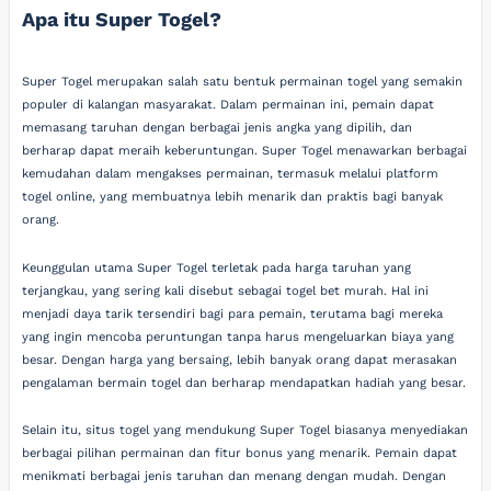
Apa itu Super Togel?
Super Togel merupakan salah satu bentuk permainan togel yang semakin
populer di kalangan masyarakat. Dalam permainan ini, pemain dapat
memasang taruhan dengan berbagai jenis angka yang dipilih, dan
berharap dapat meraih keberuntungan. Super Togel menawarkan berbagai
kemudahan dalam mengakses permainan, termasuk melalui platform
togel online, yang membuatnya lebih menarik dan praktis bagi banyak
orang.
Keunggulan utama Super Togel terletak pada harga taruhan yang
terjangkau, yang sering kali disebut sebagai togel bet murah. Hal ini
menjadi daya tarik tersendiri bagi para pemain, terutama bagi mereka
yang ingin mencoba peruntungan tanpa harus mengeluarkan biaya yang
besar. Dengan harga yang bersaing, lebih banyak orang dapat merasakan
pengalaman bermain togel dan berharap mendapatkan hadiah yang besar.
Selain itu, situs togel yang mendukung Super Togel biasanya menyediakan
berbagai pilihan permainan dan fitur bonus yang menarik. Pemain dapat
menikmati berbagai jenis taruhan dan menang dengan mudah. Dengan