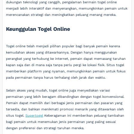
dukungan teknologi yang canggih, pengalaman bermain togel online
menjadi lebih interaktif dan menyenangkan, memungkinkan pemain untuk
merencanakan strategi dan meningkatkan peluang menang mereka.
Keunggulan Togel Online
Togel online telah menjadi pilihan populer bagi banyak pemain karena
kemudahan akses yang ditawarkannya. Dengan hanya menggunakan
perangkat yang terhubung ke internet, pemain dapat memasang taruhan
kapan saja dan di mana saja tanpa perlu pergi ke lokasi fisik. Situs togel
memberikan platform yang nyaman, memungkinkan pemain untuk fokus
pada permainan tanpa harus terhalang oleh jarak dan waktu.
Selain akses yang mudah, togel online juga menyediakan variasi
permainan yang lebih beragam dibandingkan dengan togel konvensional.
Pemain dapat memilih dari berbagai jenis permainan dan pasaran yang
tersedia, dan bahkan menikmati promosi menarik yang ditawarkan oleh
situs togel.
Supertogel
Keberagaman ini memberikan peluang tambahan
bagi pemain untuk menemukan jenis permainan yang paling sesuai
dengan preferensi dan strategi taruhan mereka.