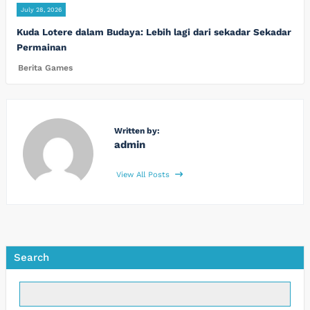
July 28, 2026
Kuda Lotere dalam Budaya: Lebih lagi dari sekadar Sekadar
Permainan
Berita Games
Written by:
admin
View All Posts
Search