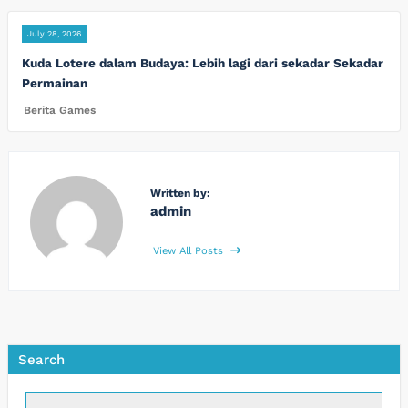
July 28, 2026
Kuda Lotere dalam Budaya: Lebih lagi dari sekadar Sekadar
Permainan
Berita Games
Written by:
admin
View All Posts
Search