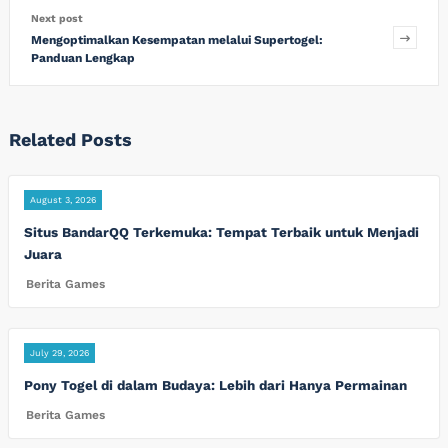
Next post
Mengoptimalkan Kesempatan melalui Supertogel:
Panduan Lengkap
Related Posts
August 3, 2026
Situs BandarQQ Terkemuka: Tempat Terbaik untuk Menjadi
Juara
Berita Games
July 29, 2026
Pony Togel di dalam Budaya: Lebih dari Hanya Permainan
Berita Games