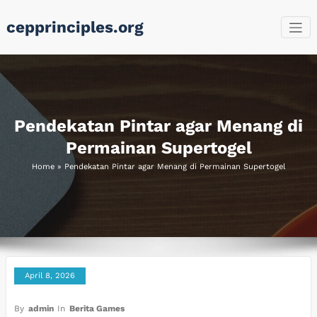
Skip
cepprinciples.org
to
content
Pendekatan Pintar agar Menang di
Permainan Supertogel
Home
»
Pendekatan Pintar agar Menang di Permainan Supertogel
April 8, 2026
By
admin
In
Berita Games