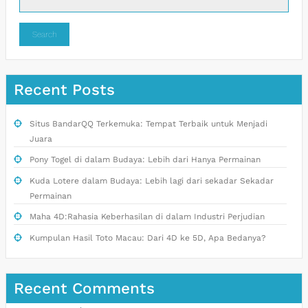
Search
Recent Posts
Situs BandarQQ Terkemuka: Tempat Terbaik untuk Menjadi
Juara
Pony Togel di dalam Budaya: Lebih dari Hanya Permainan
Kuda Lotere dalam Budaya: Lebih lagi dari sekadar Sekadar
Permainan
Maha 4D:Rahasia Keberhasilan di dalam Industri Perjudian
Kumpulan Hasil Toto Macau: Dari 4D ke 5D, Apa Bedanya?
Recent Comments