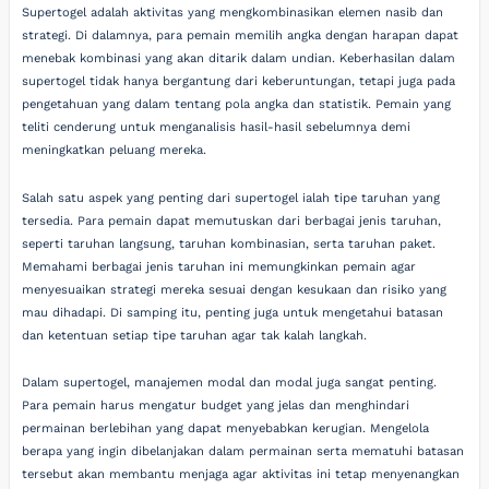
Supertogel adalah aktivitas yang mengkombinasikan elemen nasib dan
strategi. Di dalamnya, para pemain memilih angka dengan harapan dapat
menebak kombinasi yang akan ditarik dalam undian. Keberhasilan dalam
supertogel tidak hanya bergantung dari keberuntungan, tetapi juga pada
pengetahuan yang dalam tentang pola angka dan statistik. Pemain yang
teliti cenderung untuk menganalisis hasil-hasil sebelumnya demi
meningkatkan peluang mereka.
Salah satu aspek yang penting dari supertogel ialah tipe taruhan yang
tersedia. Para pemain dapat memutuskan dari berbagai jenis taruhan,
seperti taruhan langsung, taruhan kombinasian, serta taruhan paket.
Memahami berbagai jenis taruhan ini memungkinkan pemain agar
menyesuaikan strategi mereka sesuai dengan kesukaan dan risiko yang
mau dihadapi. Di samping itu, penting juga untuk mengetahui batasan
dan ketentuan setiap tipe taruhan agar tak kalah langkah.
Dalam supertogel, manajemen modal dan modal juga sangat penting.
Para pemain harus mengatur budget yang jelas dan menghindari
permainan berlebihan yang dapat menyebabkan kerugian. Mengelola
berapa yang ingin dibelanjakan dalam permainan serta mematuhi batasan
tersebut akan membantu menjaga agar aktivitas ini tetap menyenangkan