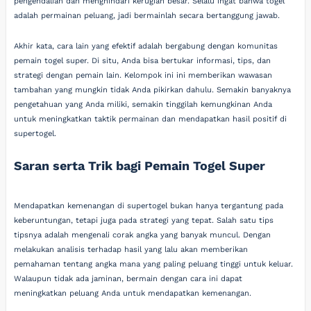
pengendalian dan menghindari kerugian besar. Selalu ingat bahwa togel
adalah permainan peluang, jadi bermainlah secara bertanggung jawab.
Akhir kata, cara lain yang efektif adalah bergabung dengan komunitas
pemain togel super. Di situ, Anda bisa bertukar informasi, tips, dan
strategi dengan pemain lain. Kelompok ini ini memberikan wawasan
tambahan yang mungkin tidak Anda pikirkan dahulu. Semakin banyaknya
pengetahuan yang Anda miliki, semakin tinggilah kemungkinan Anda
untuk meningkatkan taktik permainan dan mendapatkan hasil positif di
supertogel.
Saran serta Trik bagi Pemain Togel Super
Mendapatkan kemenangan di supertogel bukan hanya tergantung pada
keberuntungan, tetapi juga pada strategi yang tepat. Salah satu tips
tipsnya adalah mengenali corak angka yang banyak muncul. Dengan
melakukan analisis terhadap hasil yang lalu akan memberikan
pemahaman tentang angka mana yang paling peluang tinggi untuk keluar.
Walaupun tidak ada jaminan, bermain dengan cara ini dapat
meningkatkan peluang Anda untuk mendapatkan kemenangan.