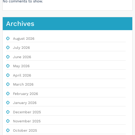
No comments to show.
Archives
August 2026
July 2026
June 2026
May 2026
April 2026
March 2026
February 2026
January 2026
December 2025
November 2025
October 2025