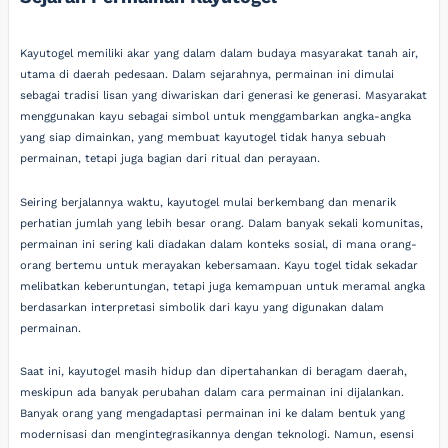
Kayutogel memiliki akar yang dalam dalam budaya masyarakat tanah air,
utama di daerah pedesaan. Dalam sejarahnya, permainan ini dimulai
sebagai tradisi lisan yang diwariskan dari generasi ke generasi. Masyarakat
menggunakan kayu sebagai simbol untuk menggambarkan angka-angka
yang siap dimainkan, yang membuat kayutogel tidak hanya sebuah
permainan, tetapi juga bagian dari ritual dan perayaan.
Seiring berjalannya waktu, kayutogel mulai berkembang dan menarik
perhatian jumlah yang lebih besar orang. Dalam banyak sekali komunitas,
permainan ini sering kali diadakan dalam konteks sosial, di mana orang-
orang bertemu untuk merayakan kebersamaan. Kayu togel tidak sekadar
melibatkan keberuntungan, tetapi juga kemampuan untuk meramal angka
berdasarkan interpretasi simbolik dari kayu yang digunakan dalam
permainan.
Saat ini, kayutogel masih hidup dan dipertahankan di beragam daerah,
meskipun ada banyak perubahan dalam cara permainan ini dijalankan.
Banyak orang yang mengadaptasi permainan ini ke dalam bentuk yang
modernisasi dan mengintegrasikannya dengan teknologi. Namun, esensi