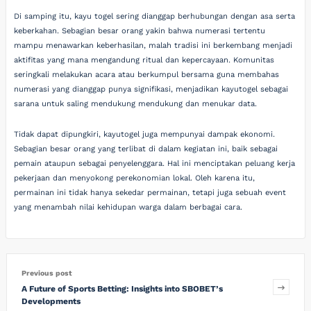
Di samping itu, kayu togel sering dianggap berhubungan dengan asa serta
keberkahan. Sebagian besar orang yakin bahwa numerasi tertentu
mampu menawarkan keberhasilan, malah tradisi ini berkembang menjadi
aktifitas yang mana mengandung ritual dan kepercayaan. Komunitas
seringkali melakukan acara atau berkumpul bersama guna membahas
numerasi yang dianggap punya signifikasi, menjadikan kayutogel sebagai
sarana untuk saling mendukung mendukung dan menukar data.
Tidak dapat dipungkiri, kayutogel juga mempunyai dampak ekonomi.
Sebagian besar orang yang terlibat di dalam kegiatan ini, baik sebagai
pemain ataupun sebagai penyelenggara. Hal ini menciptakan peluang kerja
pekerjaan dan menyokong perekonomian lokal. Oleh karena itu,
permainan ini tidak hanya sekedar permainan, tetapi juga sebuah event
yang menambah nilai kehidupan warga dalam berbagai cara.
Previous post
A Future of Sports Betting: Insights into SBOBET’s
Developments