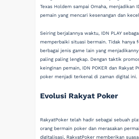
Texas Holdem sampai Omaha, menjadikan ID
pemain yang mencari kesenangan dan kece
Seiring berjalannya waktu, IDN PLAY sebag
memperbaiki situasi bermain. Tidak hanya
berbagai jenis game lain yang menjadikann
paling paling lengkap. Dengan taktik prom
keinginan pemain, IDN POKER dan Rakyat 
poker menjadi terkenal di zaman digital ini.
Evolusi Rakyat Poker
RakyatPoker telah hadir sebagai sebuah pl
orang bermain poker dan merasakan permai
digitalisasi, RakyatPoker memberikan suas