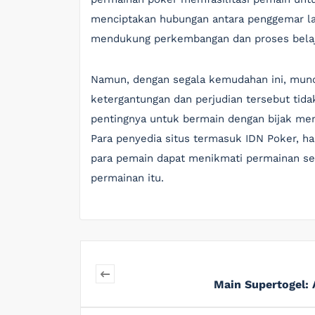
menciptakan hubungan antara penggemar la
mendukung perkembangan dan proses belaj
Namun, dengan segala kemudahan ini, munc
ketergantungan dan perjudian tersebut tid
pentingnya untuk bermain dengan bijak menja
Para penyedia situs termasuk IDN Poker, h
para pemain dapat menikmati permainan seh
permainan itu.
Main Supertogel: