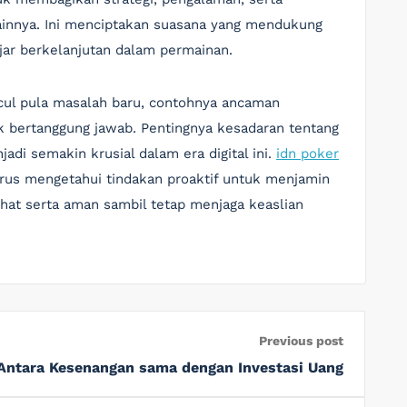
innya. Ini menciptakan suasana yang mendukung
ar berkelanjutan dalam permainan.
ul pula masalah baru, contohnya ancaman
ak bertanggung jawab. Pentingnya kesadaran tentang
di semakin krusial dalam era digital ini.
idn poker
arus mengetahui tindakan proaktif untuk menjamin
at serta aman sambil tetap menjaga keaslian
Previous post
 Antara Kesenangan sama dengan Investasi Uang