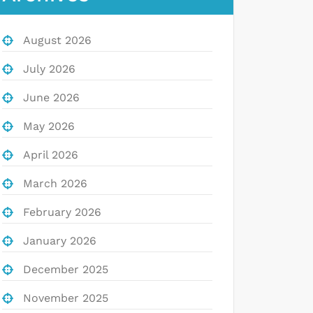
August 2026
July 2026
June 2026
May 2026
April 2026
March 2026
February 2026
January 2026
December 2025
November 2025