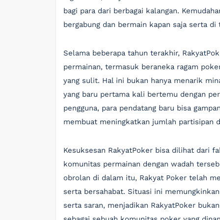
bagi para dari berbagai kalangan. Kemudah
bergabung dan bermain kapan saja serta di
Selama beberapa tahun terakhir, RakyatPo
permainan, termasuk beraneka ragam poker
yang sulit. Hal ini bukan hanya menarik min
yang baru pertama kali bertemu dengan pe
pengguna, para pendatang baru bisa gampan
membuat meningkatkan jumlah partisipan d
Kesuksesan RakyatPoker bisa dilihat dari f
komunitas permainan dengan wadah tersebut.
obrolan di dalam itu, Rakyat Poker telah 
serta bersahabat. Situasi ini memungkinkan 
serta saran, menjadikan RakyatPoker bukan
sebagai sebuah komunitas poker yang dina