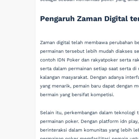
Pengaruh Zaman Digital t
Zaman digital telah membawa perubahan b
permainan tersebut lebih mudah diakses ser
contoh IDN Poker dan rakyatpoker serta rak
serta dalam permainan setiap saat serta 
kalangan masyarakat. Dengan adanya interfa
yang menarik, pemain baru dapat dengan mu
bermain yang bersifat kompetisi.
Selain itu, perkembangan dalam teknologi 
permainan poker. Dengan platform idn play
berinteraksi dalam komunitas yang lebih leb
permainan poker memfasilitasi pemain untu