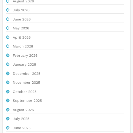
August 2026
July 2026
June 2026
May 2026
April 2026
March 2026
February 2026
January 2026
December 2025
November 2025
October 2025
September 2025
August 2025
July 2025
June 2025