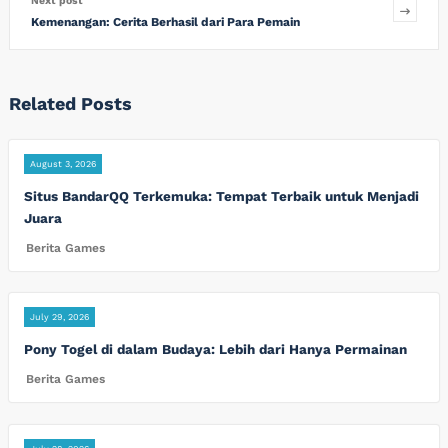
Next post
Kemenangan: Cerita Berhasil dari Para Pemain
Related Posts
August 3, 2026
Situs BandarQQ Terkemuka: Tempat Terbaik untuk Menjadi
Juara
Berita Games
July 29, 2026
Pony Togel di dalam Budaya: Lebih dari Hanya Permainan
Berita Games