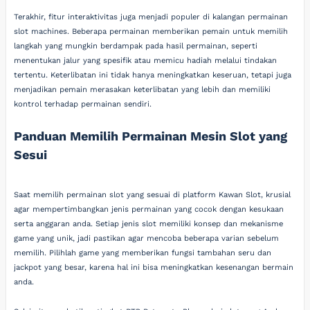
Terakhir, fitur interaktivitas juga menjadi populer di kalangan permainan
slot machines. Beberapa permainan memberikan pemain untuk memilih
langkah yang mungkin berdampak pada hasil permainan, seperti
menentukan jalur yang spesifik atau memicu hadiah melalui tindakan
tertentu. Keterlibatan ini tidak hanya meningkatkan keseruan, tetapi juga
menjadikan pemain merasakan keterlibatan yang lebih dan memiliki
kontrol terhadap permainan sendiri.
Panduan Memilih Permainan Mesin Slot yang
Sesui
Saat memilih permainan slot yang sesuai di platform Kawan Slot, krusial
agar mempertimbangkan jenis permainan yang cocok dengan kesukaan
serta anggaran anda. Setiap jenis slot memiliki konsep dan mekanisme
game yang unik, jadi pastikan agar mencoba beberapa varian sebelum
memilih. Pilihlah game yang memberikan fungsi tambahan seru dan
jackpot yang besar, karena hal ini bisa meningkatkan kesenangan bermain
anda.