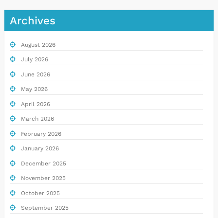
Archives
August 2026
July 2026
June 2026
May 2026
April 2026
March 2026
February 2026
January 2026
December 2025
November 2025
October 2025
September 2025