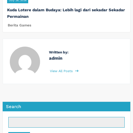
July 28, 2026
Kuda Lotere dalam Budaya: Lebih lagi dari sekadar Sekadar
Permainan
Berita Games
Written by:
admin
View All Posts
Search