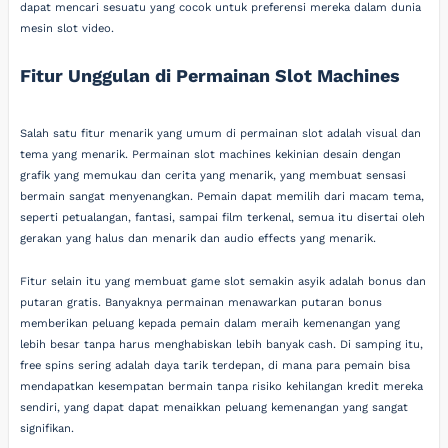
dapat mencari sesuatu yang cocok untuk preferensi mereka dalam dunia
mesin slot video.
Fitur Unggulan di Permainan Slot Machines
Salah satu fitur menarik yang umum di permainan slot adalah visual dan
tema yang menarik. Permainan slot machines kekinian desain dengan
grafik yang memukau dan cerita yang menarik, yang membuat sensasi
bermain sangat menyenangkan. Pemain dapat memilih dari macam tema,
seperti petualangan, fantasi, sampai film terkenal, semua itu disertai oleh
gerakan yang halus dan menarik dan audio effects yang menarik.
Fitur selain itu yang membuat game slot semakin asyik adalah bonus dan
putaran gratis. Banyaknya permainan menawarkan putaran bonus
memberikan peluang kepada pemain dalam meraih kemenangan yang
lebih besar tanpa harus menghabiskan lebih banyak cash. Di samping itu,
free spins sering adalah daya tarik terdepan, di mana para pemain bisa
mendapatkan kesempatan bermain tanpa risiko kehilangan kredit mereka
sendiri, yang dapat dapat menaikkan peluang kemenangan yang sangat
signifikan.