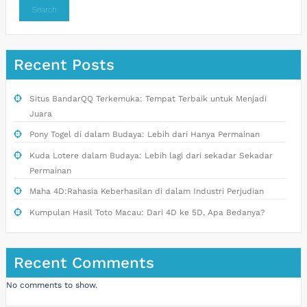
Search
Recent Posts
Situs BandarQQ Terkemuka: Tempat Terbaik untuk Menjadi
Juara
Pony Togel di dalam Budaya: Lebih dari Hanya Permainan
Kuda Lotere dalam Budaya: Lebih lagi dari sekadar Sekadar
Permainan
Maha 4D:Rahasia Keberhasilan di dalam Industri Perjudian
Kumpulan Hasil Toto Macau: Dari 4D ke 5D, Apa Bedanya?
Recent Comments
No comments to show.