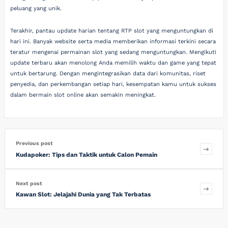
peluang yang unik.
Terakhir, pantau update harian tentang RTP slot yang menguntungkan di
hari ini. Banyak website serta media memberikan informasi terkini secara
teratur mengenai permainan slot yang sedang menguntungkan. Mengikuti
update terbaru akan menolong Anda memilih waktu dan game yang tepat
untuk bertarung. Dengan mengintegrasikan data dari komunitas, riset
penyedia, dan perkembangan setiap hari, kesempatan kamu untuk sukses
dalam bermain slot online akan semakin meningkat.
Previous post
Kudapoker: Tips dan Taktik untuk Calon Pemain
Next post
Kawan Slot: Jelajahi Dunia yang Tak Terbatas