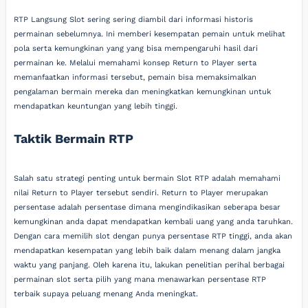
RTP Langsung Slot sering sering diambil dari informasi historis
permainan sebelumnya. Ini memberi kesempatan pemain untuk melihat
pola serta kemungkinan yang yang bisa mempengaruhi hasil dari
permainan ke. Melalui memahami konsep Return to Player serta
memanfaatkan informasi tersebut, pemain bisa memaksimalkan
pengalaman bermain mereka dan meningkatkan kemungkinan untuk
mendapatkan keuntungan yang lebih tinggi.
Taktik Bermain RTP
Salah satu strategi penting untuk bermain Slot RTP adalah memahami
nilai Return to Player tersebut sendiri. Return to Player merupakan
persentase adalah persentase dimana mengindikasikan seberapa besar
kemungkinan anda dapat mendapatkan kembali uang yang anda taruhkan.
Dengan cara memilih slot dengan punya persentase RTP tinggi, anda akan
mendapatkan kesempatan yang lebih baik dalam menang dalam jangka
waktu yang panjang. Oleh karena itu, lakukan penelitian perihal berbagai
permainan slot serta pilih yang mana menawarkan persentase RTP
terbaik supaya peluang menang Anda meningkat.