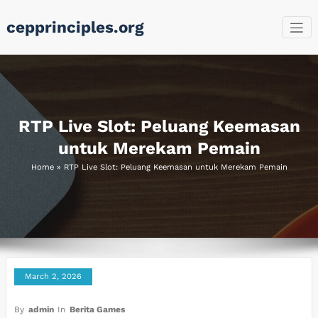
Skip
cepprinciples.org
to
content
RTP Live Slot: Peluang Keemasan
untuk Merekam Pemain
Home
»
RTP Live Slot: Peluang Keemasan untuk Merekam Pemain
March 2, 2026
By
admin
In
Berita Games