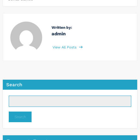
Written by:
admin
View All Posts
Search
Search