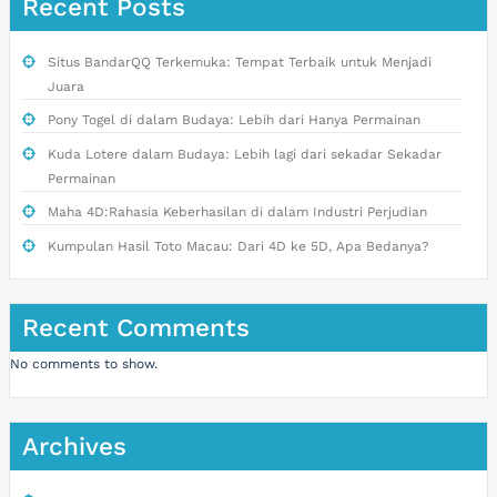
Recent Posts
Situs BandarQQ Terkemuka: Tempat Terbaik untuk Menjadi
Juara
Pony Togel di dalam Budaya: Lebih dari Hanya Permainan
Kuda Lotere dalam Budaya: Lebih lagi dari sekadar Sekadar
Permainan
Maha 4D:Rahasia Keberhasilan di dalam Industri Perjudian
Kumpulan Hasil Toto Macau: Dari 4D ke 5D, Apa Bedanya?
Recent Comments
No comments to show.
Archives