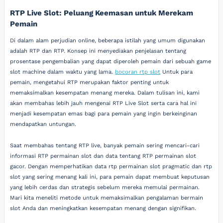
RTP Live Slot: Peluang Keemasan untuk Merekam
Pemain
Di dalam alam perjudian online, beberapa istilah yang umum digunakan
adalah RTP dan RTP. Konsep ini menyediakan penjelasan tentang
prosentase pengembalian yang dapat diperoleh pemain dari sebuah game
slot machine dalam waktu yang lama.
bocoran rtp slot
Untuk para
pemain, mengetahui RTP merupakan faktor penting untuk
memaksimalkan kesempatan menang mereka. Dalam tulisan ini, kami
akan membahas lebih jauh mengenai RTP Live Slot serta cara hal ini
menjadi kesempatan emas bagi para pemain yang ingin berkeinginan
mendapatkan untungan.
Saat membahas tentang RTP live, banyak pemain sering mencari-cari
informasi RTP permainan slot dan data tentang RTP permainan slot
gacor. Dengan memperhatikan data rtp permainan slot pragmatic dan rtp
slot yang sering menang kali ini, para pemain dapat membuat keputusan
yang lebih cerdas dan strategis sebelum mereka memulai permainan.
Mari kita meneliti metode untuk memaksimalkan pengalaman bermain
slot Anda dan meningkatkan kesempatan menang dengan signifikan.