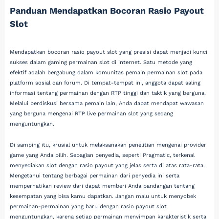
Panduan Mendapatkan Bocoran Rasio Payout
Slot
Mendapatkan bocoran rasio payout slot yang presisi dapat menjadi kunci
sukses dalam gaming permainan slot di internet. Satu metode yang
efektif adalah bergabung dalam komunitas pemain permainan slot pada
platform sosial dan forum. Di tempat-tempat ini, anggota dapat saling
informasi tentang permainan dengan RTP tinggi dan taktik yang berguna.
Melalui berdiskusi bersama pemain lain, Anda dapat mendapat wawasan
yang berguna mengenai RTP live permainan slot yang sedang
menguntungkan.
Di samping itu, krusial untuk melaksanakan penelitian mengenai provider
game yang Anda pilih. Sebagian penyedia, seperti Pragmatic, terkenal
menyediakan slot dengan rasio payout yang jelas serta di atas rata-rata.
Mengetahui tentang berbagai permainan dari penyedia ini serta
memperhatikan review dari dapat memberi Anda pandangan tentang
kesempatan yang bisa kamu dapatkan. Jangan malu untuk menyobek
permainan-permainan yang baru dengan rasio payout slot
menguntungkan, karena setiap permainan menyimpan karakteristik serta