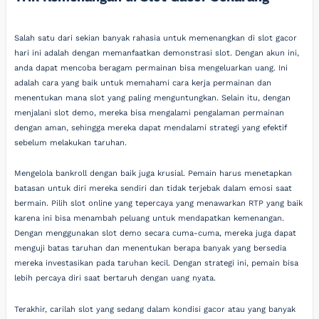
Salah satu dari sekian banyak rahasia untuk memenangkan di slot gacor
hari ini adalah dengan memanfaatkan demonstrasi slot. Dengan akun ini,
anda dapat mencoba beragam permainan bisa mengeluarkan uang. Ini
adalah cara yang baik untuk memahami cara kerja permainan dan
menentukan mana slot yang paling menguntungkan. Selain itu, dengan
menjalani slot demo, mereka bisa mengalami pengalaman permainan
dengan aman, sehingga mereka dapat mendalami strategi yang efektif
sebelum melakukan taruhan.
Mengelola bankroll dengan baik juga krusial. Pemain harus menetapkan
batasan untuk diri mereka sendiri dan tidak terjebak dalam emosi saat
bermain. Pilih slot online yang tepercaya yang menawarkan RTP yang baik
karena ini bisa menambah peluang untuk mendapatkan kemenangan.
Dengan menggunakan slot demo secara cuma-cuma, mereka juga dapat
menguji batas taruhan dan menentukan berapa banyak yang bersedia
mereka investasikan pada taruhan kecil. Dengan strategi ini, pemain bisa
lebih percaya diri saat bertaruh dengan uang nyata.
Terakhir, carilah slot yang sedang dalam kondisi gacor atau yang banyak