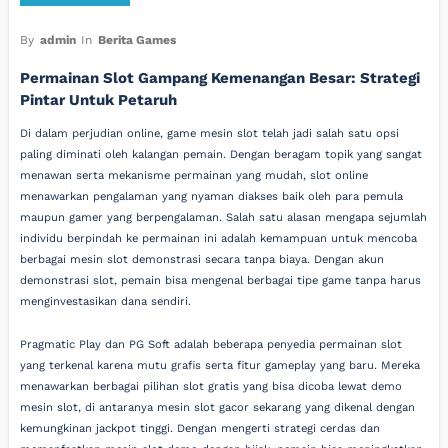
By
admin
In
Berita Games
Permainan Slot Gampang Kemenangan Besar: Strategi
Pintar Untuk Petaruh
Di dalam perjudian online, game mesin slot telah jadi salah satu opsi
paling diminati oleh kalangan pemain. Dengan beragam topik yang sangat
menawan serta mekanisme permainan yang mudah, slot online
menawarkan pengalaman yang nyaman diakses baik oleh para pemula
maupun gamer yang berpengalaman. Salah satu alasan mengapa sejumlah
individu berpindah ke permainan ini adalah kemampuan untuk mencoba
berbagai mesin slot demonstrasi secara tanpa biaya. Dengan akun
demonstrasi slot, pemain bisa mengenal berbagai tipe game tanpa harus
menginvestasikan dana sendiri.
Pragmatic Play dan PG Soft adalah beberapa penyedia permainan slot
yang terkenal karena mutu grafis serta fitur gameplay yang baru. Mereka
menawarkan berbagai pilihan slot gratis yang bisa dicoba lewat demo
mesin slot, di antaranya mesin slot gacor sekarang yang dikenal dengan
kemungkinan jackpot tinggi. Dengan mengerti strategi cerdas dan