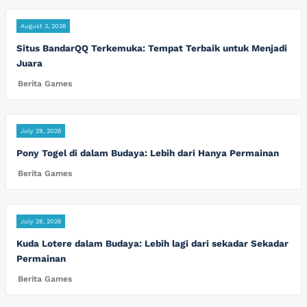
August 3, 2026
Situs BandarQQ Terkemuka: Tempat Terbaik untuk Menjadi
Juara
Berita Games
July 29, 2026
Pony Togel di dalam Budaya: Lebih dari Hanya Permainan
Berita Games
July 28, 2026
Kuda Lotere dalam Budaya: Lebih lagi dari sekadar Sekadar
Permainan
Berita Games