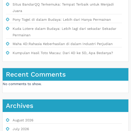
Situs BandarQQ Terkemuka: Tempat Terbaik untuk Menjadi
Juara
Pony Togel di dalam Budaya: Lebih dari Hanya Permainan
Kuda Lotere dalam Budaya: Lebih lagi dari sekadar Sekadar
Permainan
Maha 4D:Rahasia Keberhasilan di dalam Industri Perjudian
Kumpulan Hasil Toto Macau: Dari 4D ke 5D, Apa Bedanya?
Recent Comments
No comments to show.
Archives
August 2026
July 2026