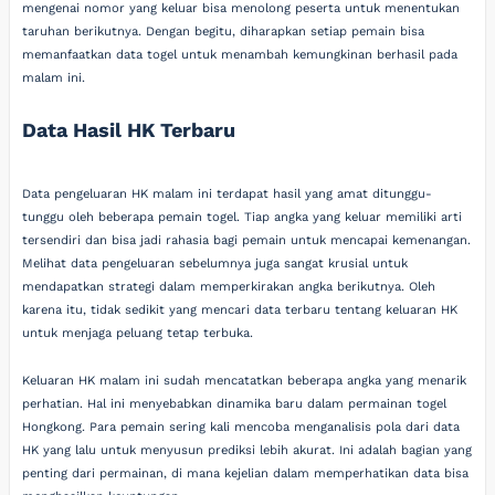
mengenai nomor yang keluar bisa menolong peserta untuk menentukan
taruhan berikutnya. Dengan begitu, diharapkan setiap pemain bisa
memanfaatkan data togel untuk menambah kemungkinan berhasil pada
malam ini.
Data Hasil HK Terbaru
Data pengeluaran HK malam ini terdapat hasil yang amat ditunggu-
tunggu oleh beberapa pemain togel. Tiap angka yang keluar memiliki arti
tersendiri dan bisa jadi rahasia bagi pemain untuk mencapai kemenangan.
Melihat data pengeluaran sebelumnya juga sangat krusial untuk
mendapatkan strategi dalam memperkirakan angka berikutnya. Oleh
karena itu, tidak sedikit yang mencari data terbaru tentang keluaran HK
untuk menjaga peluang tetap terbuka.
Keluaran HK malam ini sudah mencatatkan beberapa angka yang menarik
perhatian. Hal ini menyebabkan dinamika baru dalam permainan togel
Hongkong. Para pemain sering kali mencoba menganalisis pola dari data
HK yang lalu untuk menyusun prediksi lebih akurat. Ini adalah bagian yang
penting dari permainan, di mana kejelian dalam memperhatikan data bisa