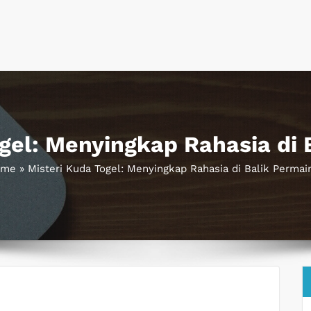
ogel: Menyingkap Rahasia di 
ome
»
Misteri Kuda Togel: Menyingkap Rahasia di Balik Permai