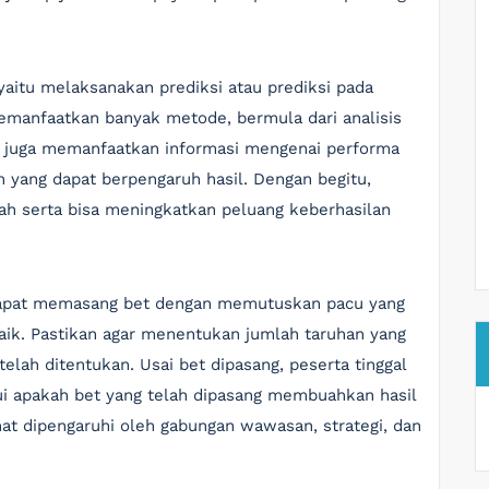
 yaitu melaksanakan prediksi atau prediksi pada
emanfaatkan banyak metode, bermula dari analisis
nyak juga memanfaatkan informasi mengenai performa
n yang dapat berpengaruh hasil. Dengan begitu,
arah serta bisa meningkatkan peluang keberhasilan
 dapat memasang bet dengan memutuskan pacu yang
aik. Pastikan agar menentukan jumlah taruhan yang
elah ditentukan. Usai bet dipasang, peserta tinggal
i apakah bet yang telah dipasang membuahkan hasil
mat dipengaruhi oleh gabungan wawasan, strategi, dan