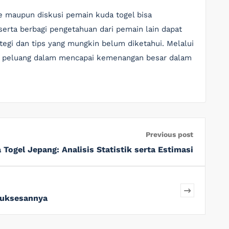
ne maupun diskusi pemain kuda togel bisa
rta berbagi pengetahuan dari pemain lain dapat
gi dan tips yang mungkin belum diketahui. Melalui
i, peluang dalam mencapai kemenangan besar dalam
Previous post
 Togel Jepang: Analisis Statistik serta Estimasi
suksesannya