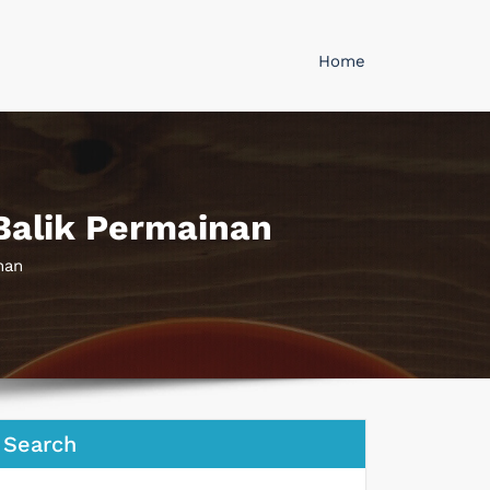
Home
Balik Permainan
nan
Search