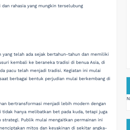
i dan rahasia yang mungkin terselubung
 yang telah ada sejak bertahun-tahun dan memiliki
suri kembali ke beraneka tradisi di benua Asia, di
a pacu telah menjadi tradisi. Kegiatan ini mulai
, saat berbagai bentuk perjudian mulai berkembang di
N
han bertransformasi menjadi lebih modern dengan
ni tidak hanya melibatkan bet pada kuda, tetapi juga
trategi. Publik mulai mengaitkan permainan ini
 menciptakan mitos dan keyakinan di sekitar angka-