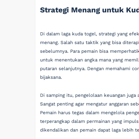
Strategi Menang untuk Kud
Di dalam laga kuda togel, strategi yang efe
menang. Salah satu taktik yang bisa diterap
sebelumnya. Para pemain bisa memperhatik
untuk menentukan angka mana yang memiliki
putaran selanjutnya. Dengan memahami cor
bijaksana.
Di samping itu, pengelolaan keuangan juga a
Sangat penting agar mengatur anggaran seb
Pemain harus tegas dalam mengelola penge
terperangkap dalam permainan yang impulsif.
dikendalikan dan pemain dapat laga lebih t