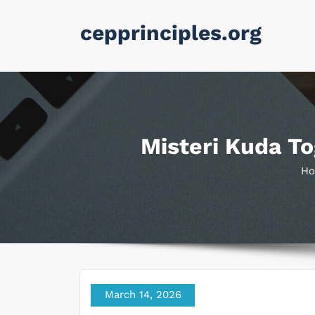
Skip
cepprinciples.org
to
content
Misteri Kuda T
H
March 14, 2026