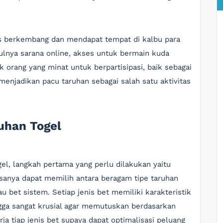
rus berkembang dan mendapat tempat di kalbu para
ulnya sarana online, akses untuk bermain kuda
 orang yang minat untuk berpartisipasi, baik sebagai
menjadikan pacu taruhan sebagai salah satu aktivitas
uhan Togel
l, langkah pertama yang perlu dilakukan yaitu
asanya dapat memilih antara beragam tipe taruhan
u bet sistem. Setiap jenis bet memiliki karakteristik
ngga sangat krusial agar memutuskan berdasarkan
erja tiap jenis bet supaya dapat optimalisasi peluang