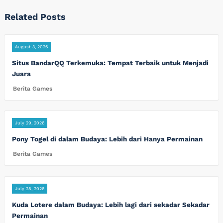
Related Posts
August 3, 2026
Situs BandarQQ Terkemuka: Tempat Terbaik untuk Menjadi
Juara
Berita Games
July 29, 2026
Pony Togel di dalam Budaya: Lebih dari Hanya Permainan
Berita Games
July 28, 2026
Kuda Lotere dalam Budaya: Lebih lagi dari sekadar Sekadar
Permainan