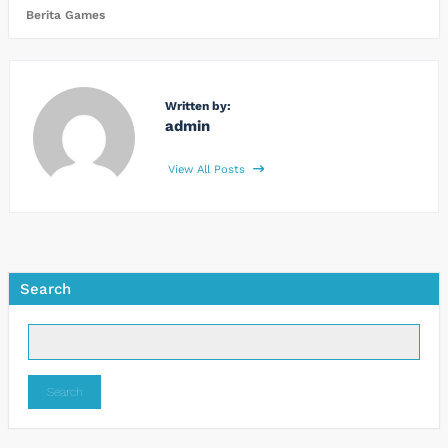
Berita Games
Written by:
admin
View All Posts
Search
Search