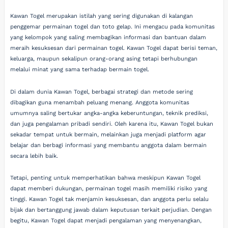
Kawan Togel merupakan istilah yang sering digunakan di kalangan
penggemar permainan togel dan toto gelap. Ini mengacu pada komunitas
yang kelompok yang saling membagikan informasi dan bantuan dalam
meraih kesuksesan dari permainan togel. Kawan Togel dapat berisi teman,
keluarga, maupun sekalipun orang-orang asing tetapi berhubungan
melalui minat yang sama terhadap bermain togel.
Di dalam dunia Kawan Togel, berbagai strategi dan metode sering
dibagikan guna menambah peluang menang. Anggota komunitas
umumnya saling bertukar angka-angka keberuntungan, teknik prediksi,
dan juga pengalaman pribadi sendiri. Oleh karena itu, Kawan Togel bukan
sekadar tempat untuk bermain, melainkan juga menjadi platform agar
belajar dan berbagi informasi yang membantu anggota dalam bermain
secara lebih baik.
Tetapi, penting untuk memperhatikan bahwa meskipun Kawan Togel
dapat memberi dukungan, permainan togel masih memiliki risiko yang
tinggi. Kawan Togel tak menjamin kesuksesan, dan anggota perlu selalu
bijak dan bertanggung jawab dalam keputusan terkait perjudian. Dengan
begitu, Kawan Togel dapat menjadi pengalaman yang menyenangkan,