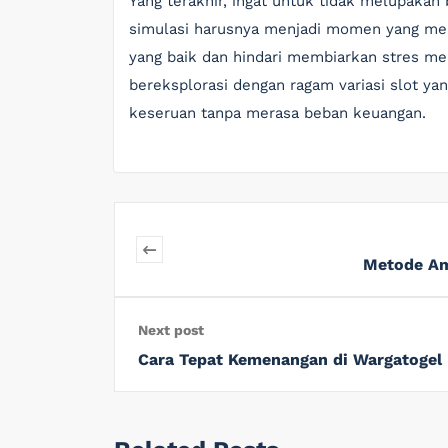
Yang terakhir, ingat untuk tidak melupakan
simulasi harusnya menjadi momen yang m
yang baik dan hindari membiarkan stres m
bereksplorasi dengan ragam variasi slot y
keseruan tanpa merasa beban keuangan.
Metode Am
Next post
Cara Tepat Kemenangan di Wargatogel