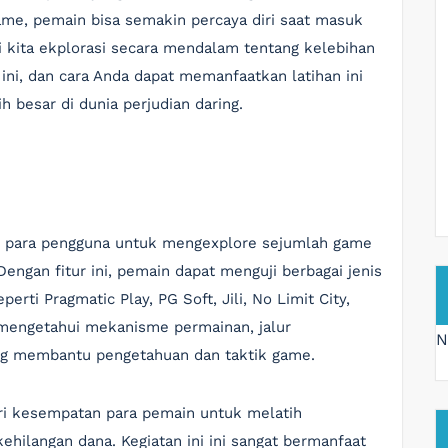
me, pemain bisa semakin percaya diri saat masuk
 kita ekplorasi secara mendalam tentang kelebihan
ini, dan cara Anda dapat memanfaatkan latihan ini
 besar di dunia perjudian daring.
i para pengguna untuk mengexplore sejumlah game
engan fitur ini, pemain dapat menguji berbagai jenis
ti Pragmatic Play, PG Soft, Jili, No Limit City,
 mengetahui mekanisme permainan, jalur
N
ang membantu pengetahuan dan taktik game.
ri kesempatan para pemain untuk melatih
hilangan dana. Kegiatan ini ini sangat bermanfaat