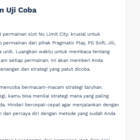
 Uji Coba
permainan slot No Limit City, krusial untuk
 permainan dari pihak Pragmatic Play, PG Soft, Jili,
rja unik. Luangkan waktu untuk membaca tentang
alam setiap permainan. Ini akan memberi Anda
enangan dan strategi yang patut dicoba.
 mencoba bermacam-macam strategi taruhan.
gi, kamu bisa menilai strategi mana yang paling
da. Hindari bercepat-cepat agar menjalankan dengan
 dan percaya diri dengan metode yang sudah Anda