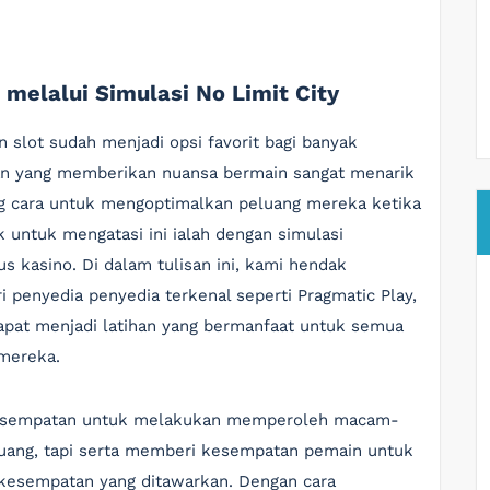
elalui Simulasi No Limit City
n slot sudah menjadi opsi favorit bagi banyak
an yang memberikan nuansa bermain sangat menarik
ng cara untuk mengoptimalkan peluang mereka ketika
ik untuk mengatasi ini ialah dengan simulasi
us kasino. Di dalam tulisan ini, kami hendak
 penyedia penyedia terkenal seperti Pragmatic Play,
h dapat menjadi latihan yang bermanfaat untuk semua
mereka.
kesempatan untuk melakukan memperoleh macam-
uang, tapi serta memberi kesempatan pemain untuk
 kesempatan yang ditawarkan. Dengan cara