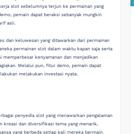
erja slot sebelumnya terjun ke permainan yang
 demo, pemain dapat beraksi sebanyak mungkin
if asli.
es dan keluwesan yang ditawarkan dari permainan
aneka permainan slot dalam waktu kapan saja serta
. Ini memperbesar kenyamanan dan menjadikan
iakan. Melalui pun, fitur demo, pemain dapat
akukan melakukan investasi nyata.
 berbagai penyedia slot yang menawarkan pengalaman
n kreasi dan diversifikasi tema yang menarik,
nsa yang berbeda setiap kali mereka bermain.