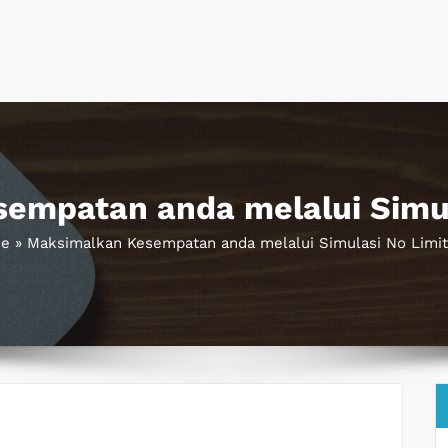
empatan anda melalui Simula
e
»
Maksimalkan Kesempatan anda melalui Simulasi No Limit