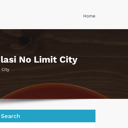
Home
si No Limit City
 City
Search