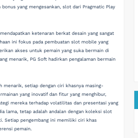
 bonus yang mengesankan, slot dari Pragmatic Play
mendapatkan ketenaran berkat desain yang sangat
haan ini fokus pada pembuatan slot mobile yang
erikan akses untuk pemain yang suka bermain di
ang menarik, PG Soft hadirkan pengalaman bermain
ah menarik, setiap dengan ciri khasnya masing-
ainan yang inovatif dan fitur yang menghibur,
tegi mereka terhadap volatilitas dan presentasi yang
dia lama, tetap adalah andalan dengan koleksi slot
. Setiap pengembang ini memiliki ciri khas
ferensi pemain.