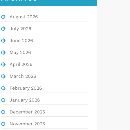
August 2026
July 2026
June 2026
May 2026
April 2026
March 2026
February 2026
January 2026
December 2025
November 2025