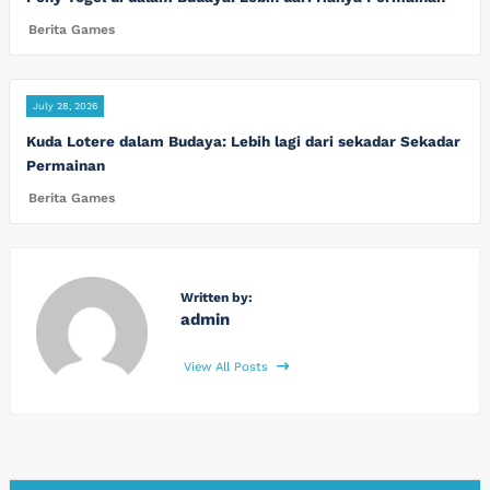
Berita Games
July 28, 2026
Kuda Lotere dalam Budaya: Lebih lagi dari sekadar Sekadar
Permainan
Berita Games
Written by:
admin
View All Posts