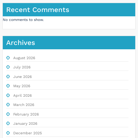
Recent Comments
No comments to show.
Archives
August 2026
July 2026
June 2026
May 2026
April 2026
March 2026
February 2026
January 2026
December 2025