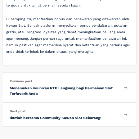
tergoda untuk lanjut bermain setelah kalah.
Di samping itu, manfaatkan bonus dan penawaran yang ditawarkan oleh
Kawan Slot. Banyak platform menyediakan bonus pendaftaran, putaran
gratis, atau program loyalitas yang dapat meningkatkan peluang Anda
agar menang. Jangan pernah ragu untuk memanfaatkan penawaran ini,
namun pastikan agar memeriksa syarat dan ketentuan yang berlaku agar
anda tidak terjebak ke dalam situasi yang merugikan.
Previous post
Menemukan Keunikan RTP Langsung bagi Permainan Slot
Terfavorit Anda
Next post
Ikutlah bersama Community Kawan Slot Sekarang!