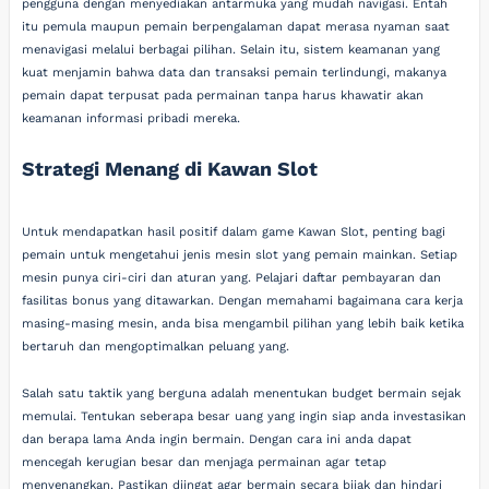
pengguna dengan menyediakan antarmuka yang mudah navigasi. Entah
itu pemula maupun pemain berpengalaman dapat merasa nyaman saat
menavigasi melalui berbagai pilihan. Selain itu, sistem keamanan yang
kuat menjamin bahwa data dan transaksi pemain terlindungi, makanya
pemain dapat terpusat pada permainan tanpa harus khawatir akan
keamanan informasi pribadi mereka.
Strategi Menang di Kawan Slot
Untuk mendapatkan hasil positif dalam game Kawan Slot, penting bagi
pemain untuk mengetahui jenis mesin slot yang pemain mainkan. Setiap
mesin punya ciri-ciri dan aturan yang. Pelajari daftar pembayaran dan
fasilitas bonus yang ditawarkan. Dengan memahami bagaimana cara kerja
masing-masing mesin, anda bisa mengambil pilihan yang lebih baik ketika
bertaruh dan mengoptimalkan peluang yang.
Salah satu taktik yang berguna adalah menentukan budget bermain sejak
memulai. Tentukan seberapa besar uang yang ingin siap anda investasikan
dan berapa lama Anda ingin bermain. Dengan cara ini anda dapat
mencegah kerugian besar dan menjaga permainan agar tetap
menyenangkan. Pastikan diingat agar bermain secara bijak dan hindari