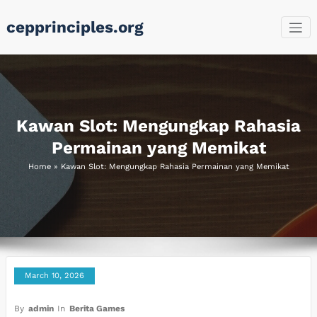
Skip
cepprinciples.org
to
content
Kawan Slot: Mengungkap Rahasia
Permainan yang Memikat
Home
»
Kawan Slot: Mengungkap Rahasia Permainan yang Memikat
March 10, 2026
By
admin
In
Berita Games