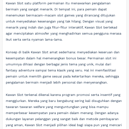
Kawan Slot satu platform permainan itu menawarkan pengalaman
bermain yang sangat menarik. Di tempat ini, para pemain dapat
menemukan bermacam-macam slot games yang dirancang ditujukan
untuk menyediakan kesenangan yang tak hilang. Dengan visual yang
menarik yang indah dan juga fitur-fitur interaktif, Kawan Slot bertekad
agar menciptakan atmosfer yang menghadirkan semua pengguna merasa
ikut serta serta nyaman lama-lama.
Konsep di balik Kawan Slot amat sederhana: menyediakan keseruan dan
kesempatan dalam hal memenangkan bonus besar. Permainan slot ini
umumnya dihiasi dengan berbagai jenis tema yang unik, mulai dari
fantasy adventure sampai tema klasik yang seru. Hal ini memfasilitasi
pemain untuk memilih game sesuai pada ketertarikan mereka, sehingga
pengalaman bermain menjadi lebih personal dan menyenangkan.
Kawan Slot terkenal dikenal karena program promosi serta insentif yang
menggiurkan. Mereka yang baru bergabung sering kali disuguhkan dengan
tawaran tawaran welfare yang menguntungkan yang bisa mampu
memperbesar kesempatan para pemain dalam menang. Dengan adanya
dukungan layanan pelanggan yang sangat baik dan metode pembayaran
yang aman, Kawan Slot menjadi pilihan ideal bagi siapa pun yang mencari