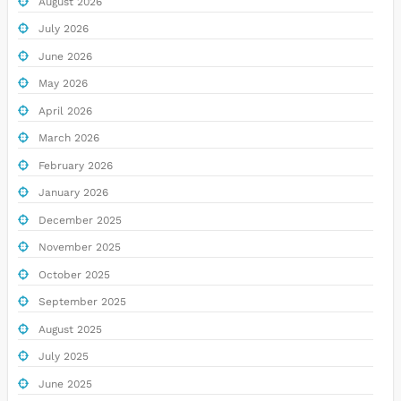
August 2026
July 2026
June 2026
May 2026
April 2026
March 2026
February 2026
January 2026
December 2025
November 2025
October 2025
September 2025
August 2025
July 2025
June 2025