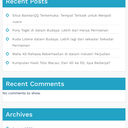
Recent Posts
Situs BandarQQ Terkemuka: Tempat Terbaik untuk Menjadi
Juara
Pony Togel di dalam Budaya: Lebih dari Hanya Permainan
Kuda Lotere dalam Budaya: Lebih lagi dari sekadar Sekadar
Permainan
Maha 4D:Rahasia Keberhasilan di dalam Industri Perjudian
Kumpulan Hasil Toto Macau: Dari 4D ke 5D, Apa Bedanya?
Recent Comments
No comments to show.
Archives