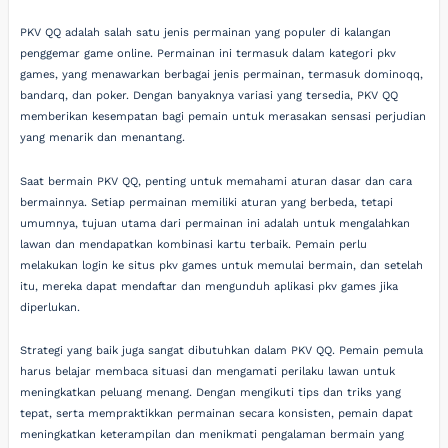
PKV QQ adalah salah satu jenis permainan yang populer di kalangan
penggemar game online. Permainan ini termasuk dalam kategori pkv
games, yang menawarkan berbagai jenis permainan, termasuk dominoqq,
bandarq, dan poker. Dengan banyaknya variasi yang tersedia, PKV QQ
memberikan kesempatan bagi pemain untuk merasakan sensasi perjudian
yang menarik dan menantang.
Saat bermain PKV QQ, penting untuk memahami aturan dasar dan cara
bermainnya. Setiap permainan memiliki aturan yang berbeda, tetapi
umumnya, tujuan utama dari permainan ini adalah untuk mengalahkan
lawan dan mendapatkan kombinasi kartu terbaik. Pemain perlu
melakukan login ke situs pkv games untuk memulai bermain, dan setelah
itu, mereka dapat mendaftar dan mengunduh aplikasi pkv games jika
diperlukan.
Strategi yang baik juga sangat dibutuhkan dalam PKV QQ. Pemain pemula
harus belajar membaca situasi dan mengamati perilaku lawan untuk
meningkatkan peluang menang. Dengan mengikuti tips dan triks yang
tepat, serta mempraktikkan permainan secara konsisten, pemain dapat
meningkatkan keterampilan dan menikmati pengalaman bermain yang