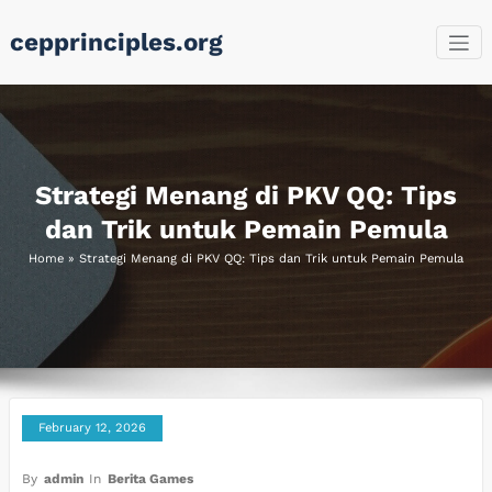
Skip
cepprinciples.org
to
content
Strategi Menang di PKV QQ: Tips
dan Trik untuk Pemain Pemula
Home
»
Strategi Menang di PKV QQ: Tips dan Trik untuk Pemain Pemula
February 12, 2026
By
admin
In
Berita Games