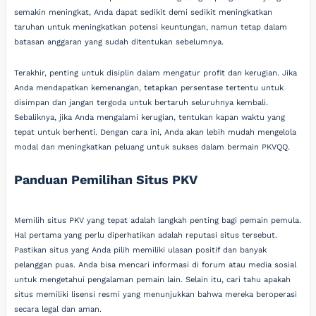
semakin meningkat, Anda dapat sedikit demi sedikit meningkatkan
taruhan untuk meningkatkan potensi keuntungan, namun tetap dalam
batasan anggaran yang sudah ditentukan sebelumnya.
Terakhir, penting untuk disiplin dalam mengatur profit dan kerugian. Jika
Anda mendapatkan kemenangan, tetapkan persentase tertentu untuk
disimpan dan jangan tergoda untuk bertaruh seluruhnya kembali.
Sebaliknya, jika Anda mengalami kerugian, tentukan kapan waktu yang
tepat untuk berhenti. Dengan cara ini, Anda akan lebih mudah mengelola
modal dan meningkatkan peluang untuk sukses dalam bermain PKVQQ.
Panduan Pemilihan Situs PKV
Memilih situs PKV yang tepat adalah langkah penting bagi pemain pemula.
Hal pertama yang perlu diperhatikan adalah reputasi situs tersebut.
Pastikan situs yang Anda pilih memiliki ulasan positif dan banyak
pelanggan puas. Anda bisa mencari informasi di forum atau media sosial
untuk mengetahui pengalaman pemain lain. Selain itu, cari tahu apakah
situs memiliki lisensi resmi yang menunjukkan bahwa mereka beroperasi
secara legal dan aman.