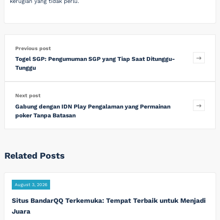
kerugian yang tidak perlu.
Previous post
Togel SGP: Pengumuman SGP yang Tiap Saat Ditunggu-
Tunggu
Next post
Gabung dengan IDN Play Pengalaman yang Permainan
poker Tanpa Batasan
Related Posts
August 3, 2026
Situs BandarQQ Terkemuka: Tempat Terbaik untuk Menjadi
Juara