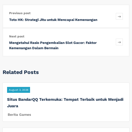
Previous post
Toto HK: Strategi Jitu untuk Mencapai Kemenangan
Next post
Mengetahui Rasio Pengembalian Slot Gacor: Faktor
Kemenangan Dalam Bermain
Related Posts
August 3, 2026
Situs BandarQQ Terkemuka: Tempat Terbaik untuk Menjadi
Juara
Berita Games