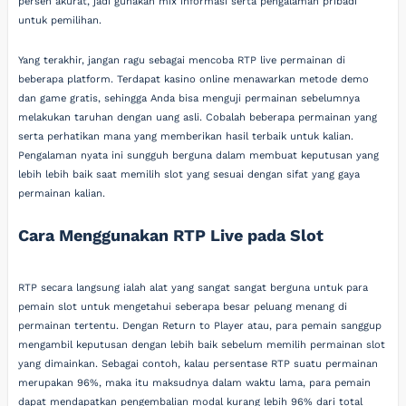
persen akurat, jadi gunakan mix informasi serta pengalaman pribadi
untuk pemilihan.
Yang terakhir, jangan ragu sebagai mencoba RTP live permainan di
beberapa platform. Terdapat kasino online menawarkan metode demo
dan game gratis, sehingga Anda bisa menguji permainan sebelumnya
melakukan taruhan dengan uang asli. Cobalah beberapa permainan yang
serta perhatikan mana yang memberikan hasil terbaik untuk kalian.
Pengalaman nyata ini sungguh berguna dalam membuat keputusan yang
lebih lebih baik saat memilih slot yang sesuai dengan sifat yang gaya
permainan kalian.
Cara Menggunakan RTP Live pada Slot
RTP secara langsung ialah alat yang sangat sangat berguna untuk para
pemain slot untuk mengetahui seberapa besar peluang menang di
permainan tertentu. Dengan Return to Player atau, para pemain sanggup
mengambil keputusan dengan lebih baik sebelum memilih permainan slot
yang dimainkan. Sebagai contoh, kalau persentase RTP suatu permainan
merupakan 96%, maka itu maksudnya dalam waktu lama, para pemain
dapat mendapatkan pengembalian modal kurang lebih 96% dari total