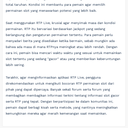
total taruhan. Kondisi ini membantu para pemain agar memilih
permainan slot yang menawarkan potensi yang lebih baik.
Saat menggunakan RTP Live, krusial agar menyimak masa dan kondisi
permainan. RTP itu bervariasi berdasarkan jackpot yang sedang
berlangsung dan pengaturan permainan tertentu. Para pemain perlu
menyadari berita yang disediakan ketika bermain, sebab mungkin ada
bahwa ada masa di mana RTPnya meningkat atau lebih rendah. Dengan
cara ini, pemain bisa mencari waktu waktu yang sesuai untuk memainkan
slot tertentu yang sedang "gacor" atau yang memberikan keberuntungan
lebih sering.
Terakhir, agar menginformasikan aplikasi RTP Live, pengguna
direkomendasikan untuk mengikuti bocoran RTP permainan slot dari
pihak yang dapat dipercaya. Banyak sekali forum serta forum yang
membagikan membagikan informasi terkini tentang informasi slot gacor
serta RTP yang tepat. Dengan berpartisipasi ke dalam komunitas ini,
pemain dapat berbagi kisah serta metode, yang nantinya meningkatkan
kemungkinan mereka agar meraih kemenangan saat memainkan.