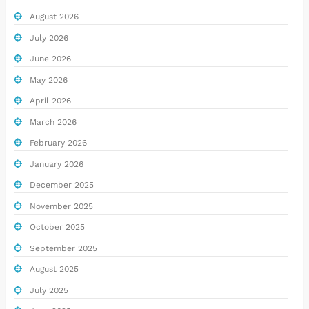
August 2026
July 2026
June 2026
May 2026
April 2026
March 2026
February 2026
January 2026
December 2025
November 2025
October 2025
September 2025
August 2025
July 2025