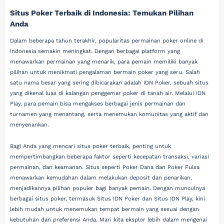
Situs Poker Terbaik di Indonesia: Temukan Pilihan
Anda
Dalam beberapa tahun terakhir, popularitas permainan poker online di
Indonesia semakin meningkat. Dengan berbagai platform yang
menawarkan permainan yang menarik, para pemain memiliki banyak
pilihan untuk menikmati pengalaman bermain poker yang seru. Salah
satu nama besar yang sering dibicarakan adalah IDN Poker, sebuah situs
yang dikenal luas di kalangan penggemar poker di tanah air. Melalui IDN
Play, para pemain bisa mengakses berbagai jenis permainan dan
turnamen yang menantang, serta menemukan komunitas yang aktif dan
menyenankan.
Bagi Anda yang mencari situs poker terbaik, penting untuk
mempertimbangkan beberapa faktor seperti kecepatan transaksi, variasi
permainan, dan keamanan. Situs seperti Poker Dana dan Poker Pulsa
menawarkan kemudahan dalam melakukan deposit dan penarikan,
menjadikannya pilihan populer bagi banyak pemain. Dengan munculnya
berbagai situs poker, termasuk Situs IDN Poker dan Situs IDN Play, kini
lebih mudah untuk menemukan tempat bermain yang sesuai dengan
kebutuhan dan preferensi Anda. Mari kita eksplor lebih dalam mengenai