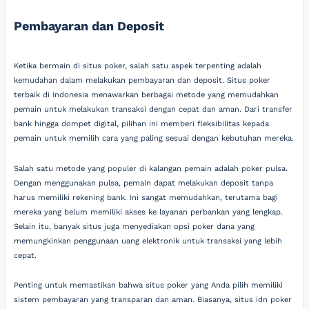
Pembayaran dan Deposit
Ketika bermain di situs poker, salah satu aspek terpenting adalah
kemudahan dalam melakukan pembayaran dan deposit. Situs poker
terbaik di Indonesia menawarkan berbagai metode yang memudahkan
pemain untuk melakukan transaksi dengan cepat dan aman. Dari transfer
bank hingga dompet digital, pilihan ini memberi fleksibilitas kepada
pemain untuk memilih cara yang paling sesuai dengan kebutuhan mereka.
Salah satu metode yang populer di kalangan pemain adalah poker pulsa.
Dengan menggunakan pulsa, pemain dapat melakukan deposit tanpa
harus memiliki rekening bank. Ini sangat memudahkan, terutama bagi
mereka yang belum memiliki akses ke layanan perbankan yang lengkap.
Selain itu, banyak situs juga menyediakan opsi poker dana yang
memungkinkan penggunaan uang elektronik untuk transaksi yang lebih
cepat.
Penting untuk memastikan bahwa situs poker yang Anda pilih memiliki
sistem pembayaran yang transparan dan aman. Biasanya, situs idn poker