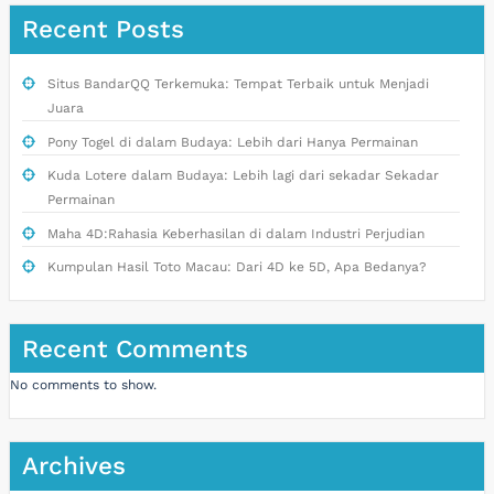
Recent Posts
Situs BandarQQ Terkemuka: Tempat Terbaik untuk Menjadi
Juara
Pony Togel di dalam Budaya: Lebih dari Hanya Permainan
Kuda Lotere dalam Budaya: Lebih lagi dari sekadar Sekadar
Permainan
Maha 4D:Rahasia Keberhasilan di dalam Industri Perjudian
Kumpulan Hasil Toto Macau: Dari 4D ke 5D, Apa Bedanya?
Recent Comments
No comments to show.
Archives