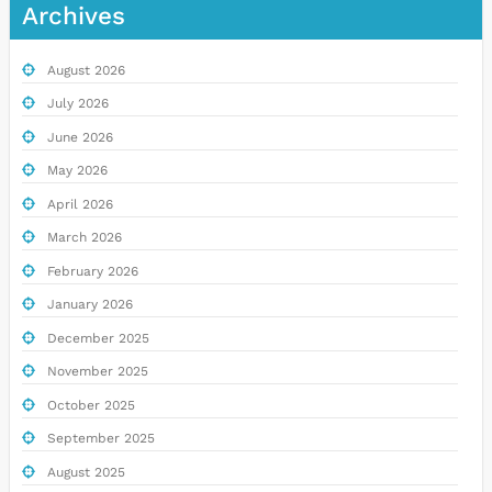
Archives
August 2026
July 2026
June 2026
May 2026
April 2026
March 2026
February 2026
January 2026
December 2025
November 2025
October 2025
September 2025
August 2025