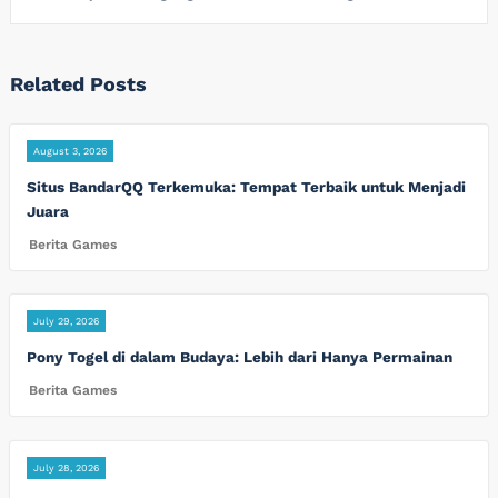
Related Posts
August 3, 2026
Situs BandarQQ Terkemuka: Tempat Terbaik untuk Menjadi
Juara
Berita Games
July 29, 2026
Pony Togel di dalam Budaya: Lebih dari Hanya Permainan
Berita Games
July 28, 2026