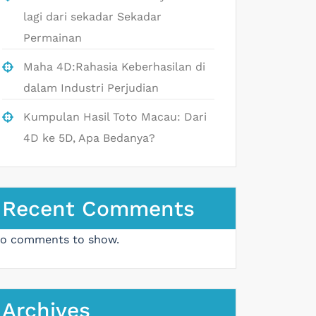
lagi dari sekadar Sekadar
Permainan
Maha 4D:Rahasia Keberhasilan di
dalam Industri Perjudian
Kumpulan Hasil Toto Macau: Dari
4D ke 5D, Apa Bedanya?
Recent Comments
o comments to show.
Archives