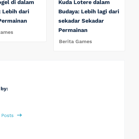
gel di dalam
Kuda Lotere dalam
 Lebih dari
Budaya: Lebih lagi dari
Permainan
sekadar Sekadar
Permainan
Games
Berita Games
 by:
l Posts