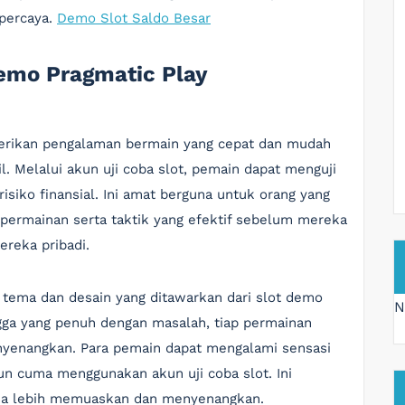
epercaya.
Demo Slot Saldo Besar
emo Pragmatic Play
erikan pengalaman bermain yang cepat dan mudah
l. Melalui akun uji coba slot, pemain dapat menguji
risiko finansial. Ini amat berguna untuk orang yang
permainan serta taktik yang efektif sebelum mereka
reka pribadi.
i tema dan desain yang ditawarkan dari slot demo
N
ngga yang penuh dengan masalah, tiap permainan
enyenangkan. Para pemain dapat mengalami sensasi
un cuma menggunakan akun uji coba slot. Ini
asa lebih memuaskan dan menyenangkan.