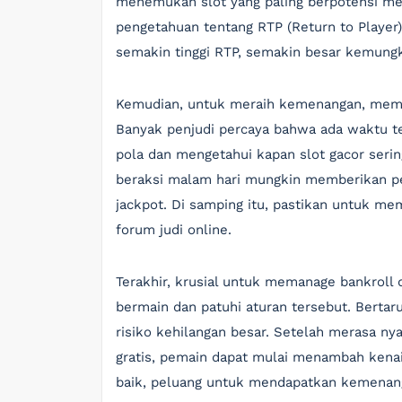
menemukan slot yang paling berpotensi men
pengetahuan tentang RTP (Return to Player)
semakin tinggi RTP, semakin besar kemung
Kemudian, untuk meraih kemenangan, memil
Banyak penjudi percaya bahwa ada waktu ter
pola dan mengetahui kapan slot gacor seri
beraksi malam hari mungkin memberikan p
jackpot. Di samping itu, pastikan untuk mem
forum judi online.
Terakhir, krusial untuk memanage bankroll d
bermain dan patuhi aturan tersebut. Berta
risiko kehilangan besar. Setelah merasa 
gratis, pemain dapat mulai menambah kenai
baik, peluang untuk mendapatkan kemenanga