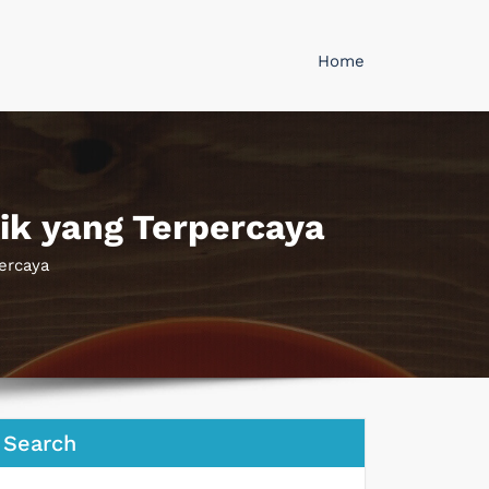
Home
ik yang Terpercaya
ercaya
Search