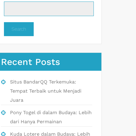
Search
Recent Posts
Situs BandarQQ Terkemuka:
Tempat Terbaik untuk Menjadi
Juara
Pony Togel di dalam Budaya: Lebih
dari Hanya Permainan
Kuda Lotere dalam Budaya: Lebih