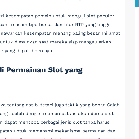
eri kesempatan pemain untuk menguji slot populer
cam-macam tipe bonus dan fitur RTP yang tinggi,
nawarkan kesempatan menang paling besar. Ini amat
 untuk dimainkan saat mereka siap mengeluarkan
ne yang dapat dipercaya.
i Permainan Slot yang
 tentang nasib, tetapi juga taktik yang benar. Salah
nang adalah dengan memanfaatkan akun demo slot.
 dapat mencoba berbagai jenis slot tanpa harus
mpatan untuk memahami mekanisme permainan dan