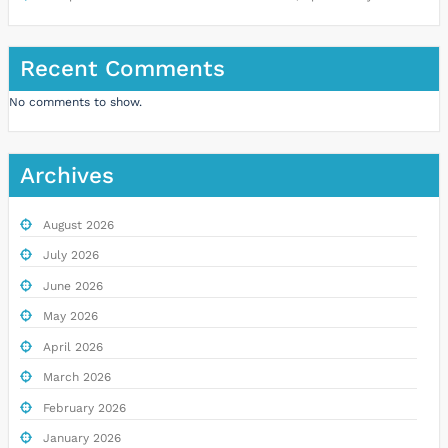
Recent Comments
No comments to show.
Archives
August 2026
July 2026
June 2026
May 2026
April 2026
March 2026
February 2026
January 2026