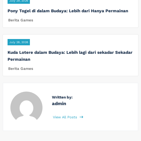
July 29, 2026
Pony Togel di dalam Budaya: Lebih dari Hanya Permainan
Berita Games
July 28, 2026
Kuda Lotere dalam Budaya: Lebih lagi dari sekadar Sekadar
Permainan
Berita Games
Written by:
admin
View All Posts