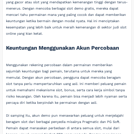
yang gacor atau slot yang mendapatkan kemenangan tinggi dengan terus-
menerus. Dengan mencoba berbagai slot demo gratis, mereka dapat
mencari tahu permainan mana yang paling cocok dan dapat memberikan
keuntungan ketika bermain dengan modal nyata. Hal ini menciptakan
kesempatan yang lebih baik untuk meraih kemenangan di sektor judi slot
online yang kian ketat.
Keuntungan Menggunakan Akun Percobaan
Menggunakan rekening percobaan dalam permainan memberikan
sejumlah keuntungan bagi pemain, terutama untuk mereka yang
memulai. Dengan akun percobaan, pengguna dapat mencoba beragam
slot tanpa perlu mempertaruhkan uang asli. Ini memberi peluang pemain
untuk memahami mekanisme slot, bonus, serta cara kerja simbol tanpa
risiko keuangan. Oleh karena itu, pemain bisa menjadi lebih nyaman serta
percaya diri ketika berpindah ke permainan dengan asli.
Di samping itu, akun demo pun menawarkan peluang untuk menjelajahi
beragam slot dari berbagai penyedia misalnya Pragmatic dan PG Soft.
Pemain dapat merasakan perbedaan di antara semua slot, mulai dari