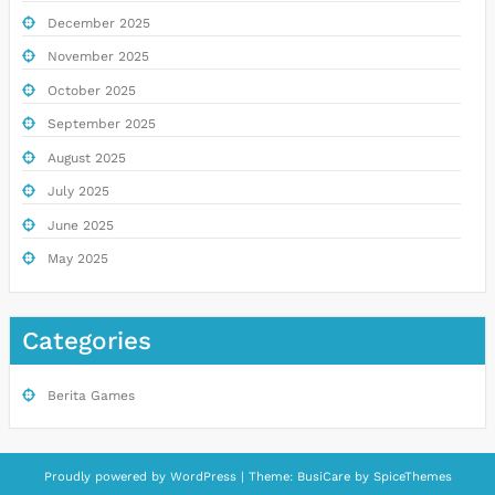
December 2025
November 2025
October 2025
September 2025
August 2025
July 2025
June 2025
May 2025
Categories
Berita Games
Proudly powered by
WordPress
| Theme:
BusiCare
by
SpiceThemes