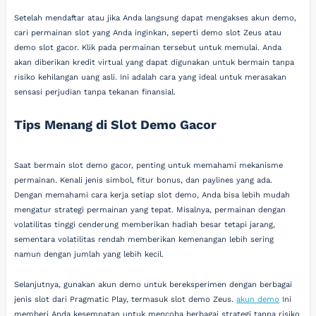
Setelah mendaftar atau jika Anda langsung dapat mengakses akun demo,
cari permainan slot yang Anda inginkan, seperti demo slot Zeus atau
demo slot gacor. Klik pada permainan tersebut untuk memulai. Anda
akan diberikan kredit virtual yang dapat digunakan untuk bermain tanpa
risiko kehilangan uang asli. Ini adalah cara yang ideal untuk merasakan
sensasi perjudian tanpa tekanan finansial.
Tips Menang di Slot Demo Gacor
Saat bermain slot demo gacor, penting untuk memahami mekanisme
permainan. Kenali jenis simbol, fitur bonus, dan paylines yang ada.
Dengan memahami cara kerja setiap slot demo, Anda bisa lebih mudah
mengatur strategi permainan yang tepat. Misalnya, permainan dengan
volatilitas tinggi cenderung memberikan hadiah besar tetapi jarang,
sementara volatilitas rendah memberikan kemenangan lebih sering
namun dengan jumlah yang lebih kecil.
Selanjutnya, gunakan akun demo untuk bereksperimen dengan berbagai
jenis slot dari Pragmatic Play, termasuk slot demo Zeus.
akun demo
Ini
memberi Anda kesempatan untuk mencoba berbagai strategi tanpa risiko