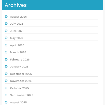
Archives
August 2026
July 2026
June 2026
May 2026
April 2026
March 2026
February 2026
January 2026
December 2025
November 2025
October 2025
September 2025
August 2025