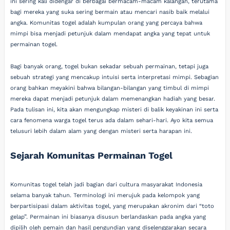
ini sering kali didengar di berbagai bermacam-macam kalangan, terutama
bagi mereka yang suka sering bermain atau mencari nasib baik melalui
angka. Komunitas togel adalah kumpulan orang yang percaya bahwa
mimpi bisa menjadi petunjuk dalam mendapat angka yang tepat untuk
permainan togel.
Bagi banyak orang, togel bukan sekadar sebuah permainan, tetapi juga
sebuah strategi yang mencakup intuisi serta interpretasi mimpi. Sebagian
orang bahkan meyakini bahwa bilangan-bilangan yang timbul di mimpi
mereka dapat menjadi petunjuk dalam memenangkan hadiah yang besar.
Pada tulisan ini, kita akan mengungkap misteri di balik keyakinan ini serta
cara fenomena warga togel terus ada dalam sehari-hari. Ayo kita semua
telusuri lebih dalam alam yang dengan misteri serta harapan ini.
Sejarah Komunitas Permainan Togel
Komunitas togel telah jadi bagian dari cultura masyarakat Indonesia
selama banyak tahun. Terminologi ini merujuk pada kelompok yang
berpartisipasi dalam aktivitas togel, yang merupakan akronim dari “toto
gelap”. Permainan ini biasanya disusun berlandaskan pada angka yang
dipilih oleh pemain dan hasil pengundian yang diselenggarakan secara