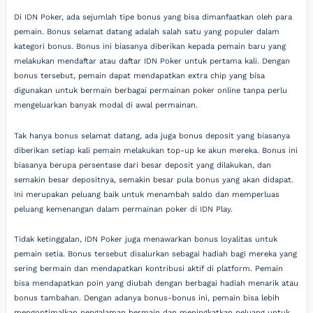
Di IDN Poker, ada sejumlah tipe bonus yang bisa dimanfaatkan oleh para
pemain. Bonus selamat datang adalah salah satu yang populer dalam
kategori bonus. Bonus ini biasanya diberikan kepada pemain baru yang
melakukan mendaftar atau daftar IDN Poker untuk pertama kali. Dengan
bonus tersebut, pemain dapat mendapatkan extra chip yang bisa
digunakan untuk bermain berbagai permainan poker online tanpa perlu
mengeluarkan banyak modal di awal permainan.
Tak hanya bonus selamat datang, ada juga bonus deposit yang biasanya
diberikan setiap kali pemain melakukan top-up ke akun mereka. Bonus ini
biasanya berupa persentase dari besar deposit yang dilakukan, dan
semakin besar depositnya, semakin besar pula bonus yang akan didapat.
Ini merupakan peluang baik untuk menambah saldo dan memperluas
peluang kemenangan dalam permainan poker di IDN Play.
Tidak ketinggalan, IDN Poker juga menawarkan bonus loyalitas untuk
pemain setia. Bonus tersebut disalurkan sebagai hadiah bagi mereka yang
sering bermain dan mendapatkan kontribusi aktif di platform. Pemain
bisa mendapatkan poin yang diubah dengan berbagai hadiah menarik atau
bonus tambahan. Dengan adanya bonus-bonus ini, pemain bisa lebih
mengoptimalkan pengalaman bermain dan meningkatkan peluang untuk