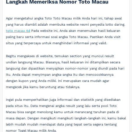
Langkah Memeriksa Nomor Toto Macau
Agar mengetahui angka Toto Toto Macau milik Anda hari ini, tahap awal
yang harus diambil adalah membuka website resmi penyedia lotto daring.
toto macau 4d
Pada website ini, Anda akan menemukan hasil keluaran
paling baru serta informasi soal angka Toto Macau. Pastikan Anda visit
situs yang terpercaya untuk menghindari informasi yang valid.
Begitu mengakses di website, temukan section yang muncul result
undian langsung Macau. Biasanya, hasil keluaran ini ditampilkan secara
langsung dan dipastikan menyajikan nomor-nomor yang diundi pada hari
itu. Anda dapat menyimpan angka-angka itu dan mencocokkannya
dengan kupon yang Anda miliki. Ini merupakan cara mudah agar
mengecek jika kamu beruntung atau tidaknya.
Ingat pula memperhatikan juga informasi dan statistik yang disediakan
pada situs itu. Data mengenai angka result yang lalu serta pool Toto
Macau bisa sangat menolong kamu untuk merancang taruhan pada di
masa depan. Dengan mengikuti mengikuti langkah-langkah ini, kamu bakal
lebih mudah mudah mendapat data yang tepat serta segera tentang
nomor Togel Macau milik Anda.