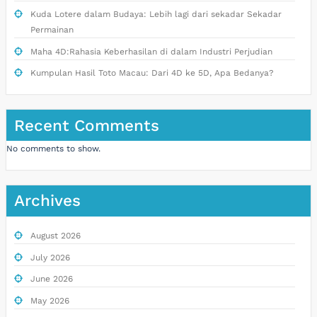
Kuda Lotere dalam Budaya: Lebih lagi dari sekadar Sekadar
Permainan
Maha 4D:Rahasia Keberhasilan di dalam Industri Perjudian
Kumpulan Hasil Toto Macau: Dari 4D ke 5D, Apa Bedanya?
Recent Comments
No comments to show.
Archives
August 2026
July 2026
June 2026
May 2026