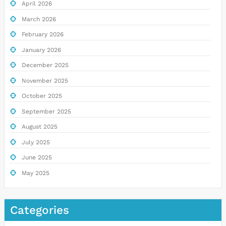
April 2026
March 2026
February 2026
January 2026
December 2025
November 2025
October 2025
September 2025
August 2025
July 2025
June 2025
May 2025
Categories