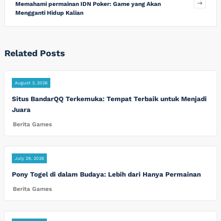
Memahami permainan IDN Poker: Game yang Akan
Mengganti Hidup Kalian
Related Posts
August 3, 2026
Situs BandarQQ Terkemuka: Tempat Terbaik untuk Menjadi
Juara
Berita Games
July 29, 2026
Pony Togel di dalam Budaya: Lebih dari Hanya Permainan
Berita Games