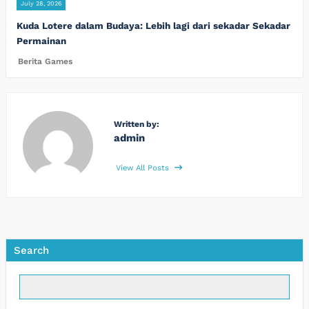
July 28, 2026
Kuda Lotere dalam Budaya: Lebih lagi dari sekadar Sekadar
Permainan
Berita Games
Written by:
admin
View All Posts
Search