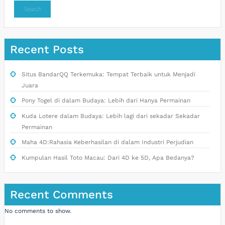
Search
Recent Posts
Situs BandarQQ Terkemuka: Tempat Terbaik untuk Menjadi
Juara
Pony Togel di dalam Budaya: Lebih dari Hanya Permainan
Kuda Lotere dalam Budaya: Lebih lagi dari sekadar Sekadar
Permainan
Maha 4D:Rahasia Keberhasilan di dalam Industri Perjudian
Kumpulan Hasil Toto Macau: Dari 4D ke 5D, Apa Bedanya?
Recent Comments
No comments to show.