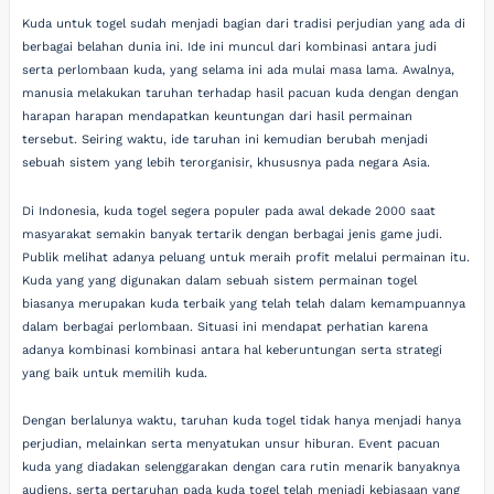
Kuda untuk togel sudah menjadi bagian dari tradisi perjudian yang ada di
berbagai belahan dunia ini. Ide ini muncul dari kombinasi antara judi
serta perlombaan kuda, yang selama ini ada mulai masa lama. Awalnya,
manusia melakukan taruhan terhadap hasil pacuan kuda dengan dengan
harapan harapan mendapatkan keuntungan dari hasil permainan
tersebut. Seiring waktu, ide taruhan ini kemudian berubah menjadi
sebuah sistem yang lebih terorganisir, khususnya pada negara Asia.
Di Indonesia, kuda togel segera populer pada awal dekade 2000 saat
masyarakat semakin banyak tertarik dengan berbagai jenis game judi.
Publik melihat adanya peluang untuk meraih profit melalui permainan itu.
Kuda yang yang digunakan dalam sebuah sistem permainan togel
biasanya merupakan kuda terbaik yang telah telah dalam kemampuannya
dalam berbagai perlombaan. Situasi ini mendapat perhatian karena
adanya kombinasi kombinasi antara hal keberuntungan serta strategi
yang baik untuk memilih kuda.
Dengan berlalunya waktu, taruhan kuda togel tidak hanya menjadi hanya
perjudian, melainkan serta menyatukan unsur hiburan. Event pacuan
kuda yang diadakan selenggarakan dengan cara rutin menarik banyaknya
audiens, serta pertaruhan pada kuda togel telah menjadi kebiasaan yang