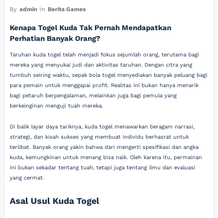
By
admin
In
Berita Games
Kenapa Togel Kuda Tak Pernah Mendapatkan
Perhatian Banyak Orang?
Taruhan kuda togel telah menjadi fokus sejumlah orang, terutama bagi
mereka yang menyukai judi dan aktivitas taruhan. Dengan citra yang
tumbuh seiring waktu, sepak bola togel menyediakan banyak peluang bagi
para pemain untuk menggapai profit. Realitas ini bukan hanya menarik
bagi petaruh berpengalaman, melainkan juga bagi pemula yang
berkeinginan menguji tuah mereka.
Di balik layar daya tariknya, kuda togel menawarkan beragam narrasi,
strategi, dan kisah sukses yang membuat individu berhasrat untuk
terlibat. Banyak orang yakin bahwa dari mengerti spesifikasi dan angka
kuda, kemungkinan untuk menang bisa naik. Oleh karena itu, permainan
ini bukan sekadar tentang tuah, tetapi juga tentang ilmu dan evaluasi
yang cermat.
Asal Usul Kuda Togel