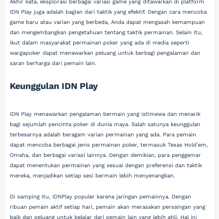
Akhir kata, eksplorasi berbagai variasi game yang ditawarkan di platform
IDN Play juga adalah bagian dari taktik yang efektif. Dengan cara mencoba
game baru atau varian yang berbeda, Anda dapat mengasah kemampuan
dan mengembangkan pengetahuan tentang taktik permainan. Selain itu,
ikut dalam masyarakat permainan poker yang ada di media seperti
wargapoker dapat menawarkan peluang untuk berbagi pengalaman dan
saran berharga dari pemain lain.
Keunggulan IDN Play
IDN Play menawarkan pengalaman bermain yang istimewa dan menarik
bagi sejumlah pencinta poker di dunia maya. Salah satunya keunggulan
terbesarnya adalah beragam varian permainan yang ada. Para pemain
dapat mencoba berbagai jenis permainan poker, termasuk Texas Hold’em,
Omaha, dan berbagai variasi lainnya. Dengan demikian, para penggemar
dapat menentukan permainan yang sesuai dengan preferensi dan taktik
mereka, menjadikan setiap sesi bermain lebih menyenangkan.
Di samping itu, IDNPlay populer karena jaringan pemainnya. Dengan
ribuan pemain aktif setiap hari, pemain akan merasakan persaingan yang
baik dan peluang untuk belajar dari pemain lain yang lebih ahli. Hal ini