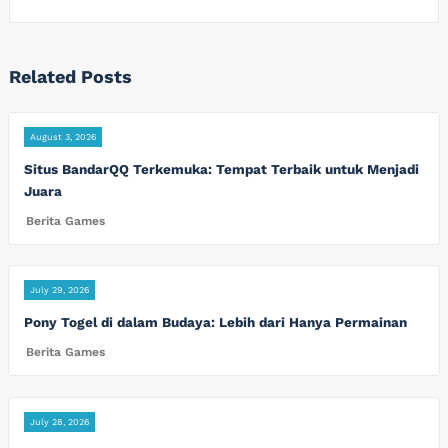
Related Posts
August 3, 2026
Situs BandarQQ Terkemuka: Tempat Terbaik untuk Menjadi
Juara
Berita Games
July 29, 2026
Pony Togel di dalam Budaya: Lebih dari Hanya Permainan
Berita Games
July 28, 2026