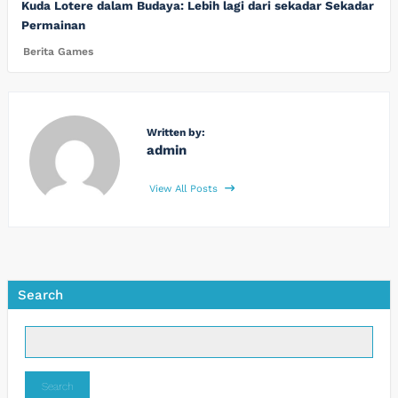
Kuda Lotere dalam Budaya: Lebih lagi dari sekadar Sekadar
Permainan
Berita Games
Written by:
admin
View All Posts
Search
Search