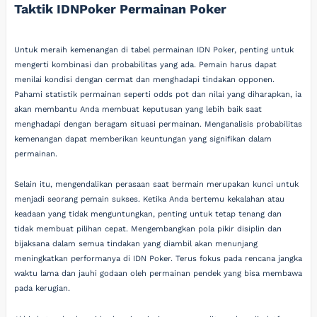
Taktik IDNPoker Permainan Poker
Untuk meraih kemenangan di tabel permainan IDN Poker, penting untuk
mengerti kombinasi dan probabilitas yang ada. Pemain harus dapat
menilai kondisi dengan cermat dan menghadapi tindakan opponen.
Pahami statistik permainan seperti odds pot dan nilai yang diharapkan, ia
akan membantu Anda membuat keputusan yang lebih baik saat
menghadapi dengan beragam situasi permainan. Menganalisis probabilitas
kemenangan dapat memberikan keuntungan yang signifikan dalam
permainan.
Selain itu, mengendalikan perasaan saat bermain merupakan kunci untuk
menjadi seorang pemain sukses. Ketika Anda bertemu kekalahan atau
keadaan yang tidak menguntungkan, penting untuk tetap tenang dan
tidak membuat pilihan cepat. Mengembangkan pola pikir disiplin dan
bijaksana dalam semua tindakan yang diambil akan menunjang
meningkatkan performanya di IDN Poker. Terus fokus pada rencana jangka
waktu lama dan jauhi godaan oleh permainan pendek yang bisa membawa
pada kerugian.