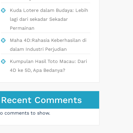
Kuda Lotere dalam Budaya: Lebih
lagi dari sekadar Sekadar
Permainan
Maha 4D:Rahasia Keberhasilan di
dalam Industri Perjudian
Kumpulan Hasil Toto Macau: Dari
4D ke 5D, Apa Bedanya?
Recent Comments
o comments to show.