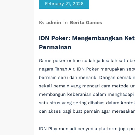
February 21, 2026
By
admin
In
Berita Games
IDN Poker: Mengembangkan Kete
Permainan
Game poker online sudah jadi salah satu ben
negara Tanah Air, IDN Poker merupakan se
bermain seru dan menarik. Dengan semakin 
sekali pemain yang mencari cara metode 
membangun keberanian dalam menghadapi b
satu situs yang sering dibahas dalam kont
dan akses bagi buat pemain agar merasakan
IDN Play menjadi penyedia platform juga p