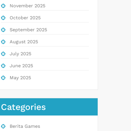
November 2025
October 2025
September 2025
August 2025
July 2025
June 2025
May 2025
Categories
Berita Games