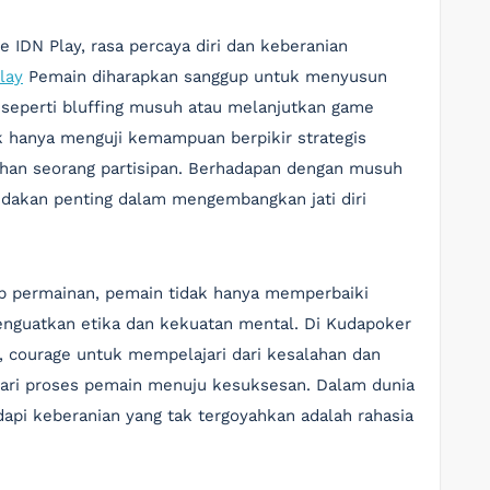
 IDN Play, rasa percaya diri dan keberanian
lay
Pemain diharapkan sanggup untuk menyusun
, seperti bluffing musuh atau melanjutkan game
dak hanya menguji kemampuan berpikir strategis
guhan seorang partisipan. Berhadapan dengan musuh
ndakan penting dalam mengembangkan jati diri
ap permainan, pemain tidak hanya memperbaiki
enguatkan etika dan kekuatan mental. Di Kudapoker
, courage untuk mempelajari dari kesalahan dan
ari proses pemain menuju kesuksesan. Dalam dunia
dapi keberanian yang tak tergoyahkan adalah rahasia