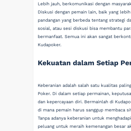
Lebih jauh, berkomunikasi dengan masyara
Diskusi dengan pemain lain, baik yang leb
pandangan yang berbeda tentang strategi d
sosial, atau sesi diskusi bisa membantu pa
bermanfaat. Semua ini akan sangat berkont
Kudapoker.
Kekuatan dalam Setiap Pe
Keberanian adalah salah satu kualitas palin
Poker. Di dalam setiap permainan, keputus
dan kepercayaan diri. Bermainlah di Kudap
di mana pemain harus sanggup membaca sit
Tanpa adanya keberanian untuk menghadapi 
peluang untuk meraih kemenangan besar ak