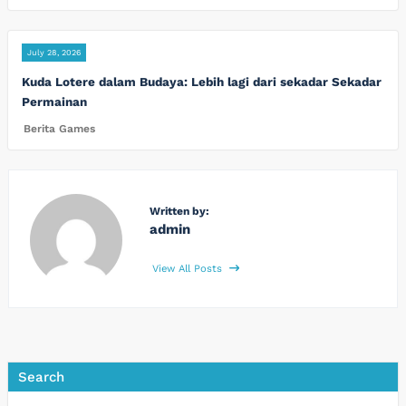
July 28, 2026
Kuda Lotere dalam Budaya: Lebih lagi dari sekadar Sekadar
Permainan
Berita Games
Written by:
admin
View All Posts
Search