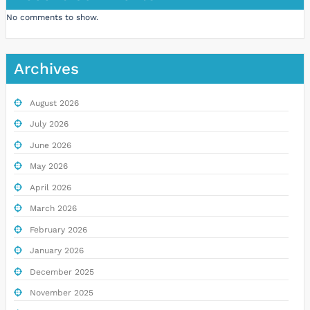
No comments to show.
Archives
August 2026
July 2026
June 2026
May 2026
April 2026
March 2026
February 2026
January 2026
December 2025
November 2025