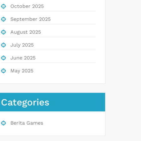
October 2025
September 2025
August 2025
July 2025
June 2025
May 2025
Categories
Berita Games