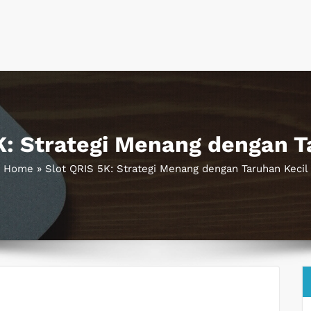
K: Strategi Menang dengan T
Home
»
Slot QRIS 5K: Strategi Menang dengan Taruhan Kecil