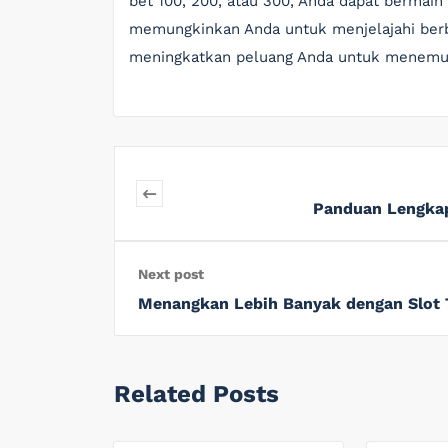
bet 100, 200, atau 300, Anda dapat bermain 
memungkinkan Anda untuk menjelajahi berba
meningkatkan peluang Anda untuk menemuk
Panduan Lengkap
Next post
Menangkan Lebih Banyak dengan Slot
Related Posts