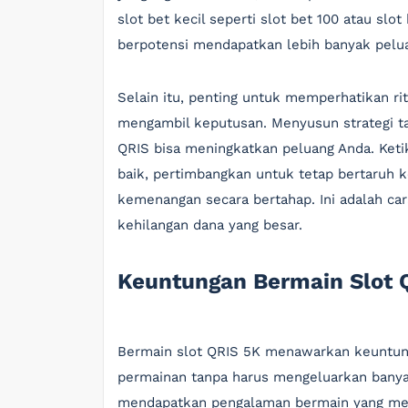
slot bet kecil seperti slot bet 100 atau sl
berpotensi mendapatkan lebih banyak pelu
Selain itu, penting untuk memperhatikan r
mengambil keputusan. Menyusun strategi t
QRIS bisa meningkatkan peluang Anda. Ke
baik, pertimbangkan untuk tetap bertaruh
kemenangan secara bertahap. Ini adalah cara
kehilangan dana yang besar.
Keuntungan Bermain Slot 
Bermain slot QRIS 5K menawarkan keuntung
permainan tanpa harus mengeluarkan banyak 
mendapatkan pengalaman bermain yang meny