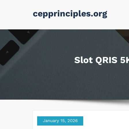
Skip
cepprinciples.org
to
content
Slot QRIS 5
January 15, 2026