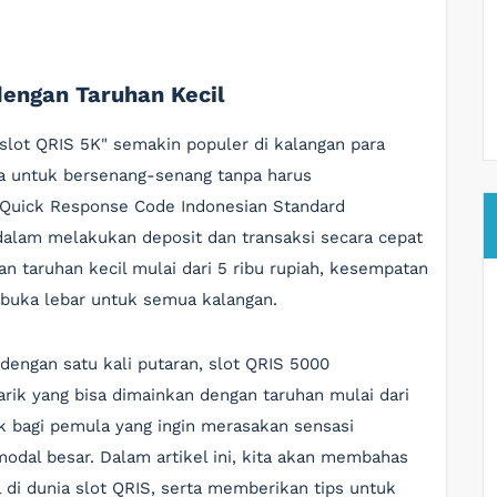
dengan Taruhan Kecil
"slot QRIS 5K" semakin populer di kalangan para
a untuk bersenang-senang tanpa harus
 Quick Response Code Indonesian Standard
lam melakukan deposit dan transaksi secara cepat
n taruhan kecil mulai dari 5 ribu rupiah, kesempatan
rbuka lebar untuk semua kalangan.
dengan satu kali putaran, slot QRIS 5000
ik yang bisa dimainkan dengan taruhan mulai dari
ok bagi pemula yang ingin merasakan sensasi
odal besar. Dalam artikel ini, kita akan membahas
 di dunia slot QRIS, serta memberikan tips untuk