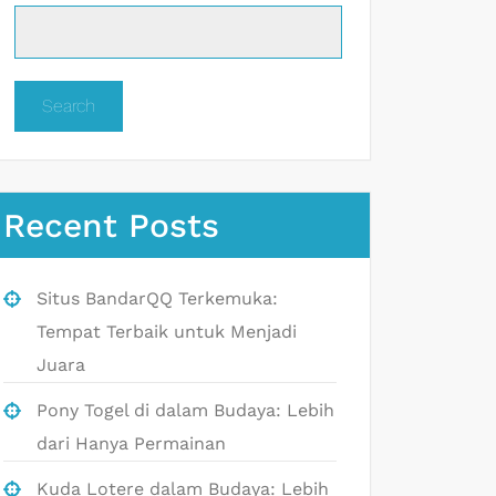
Search
Recent Posts
Situs BandarQQ Terkemuka:
Tempat Terbaik untuk Menjadi
Juara
Pony Togel di dalam Budaya: Lebih
dari Hanya Permainan
Kuda Lotere dalam Budaya: Lebih