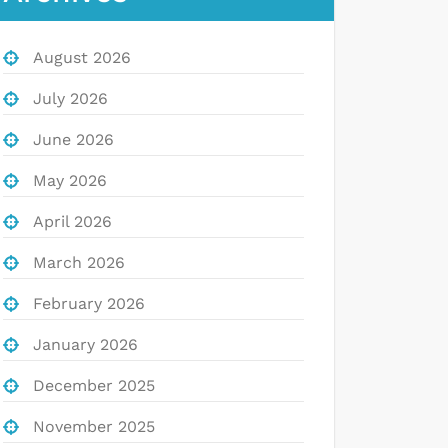
August 2026
July 2026
June 2026
May 2026
April 2026
March 2026
February 2026
January 2026
December 2025
November 2025