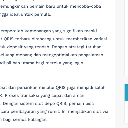
 memungkinkan pemain baru untuk mencoba-coba
ngga ideal untuk pemula.
memperoleh kemenangan yang signifikan meski
ot QRIS terbaru dirancang untuk memberikan variasi
uk deposit yang rendah. Dengan strategi taruhan
 peluang menang dan mengoptimalkan pengalaman
di pilihan utama bagi mereka yang ingin
it dan penarikan melalui QRIS juga menjadi salah
K. Proses transaksi yang cepat dan aman
 Dengan sistem slot depo QRIS, pemain bisa
ara pembayaran yang rumit. Ini menjadikan slot via
en bagi semua kalangan.