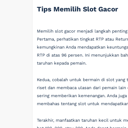
Tips Memilih Slot Gacor
Memilih slot gacor menjadi langkah penti
Pertama, perhatikan tingkat RTP atau Return
kemungkinan Anda mendapatkan keuntungan 
RTP di atas 96 persen. Ini menunjukkan ba
taruhan kepada pemain.
Kedua, cobalah untuk bermain di slot yang t
riset dan membaca ulasan dari pemain lain
sering memberikan kemenangan. Anda juga 
membahas tentang slot untuk mendapatkan 
Terakhir, manfaatkan taruhan kecil untuk