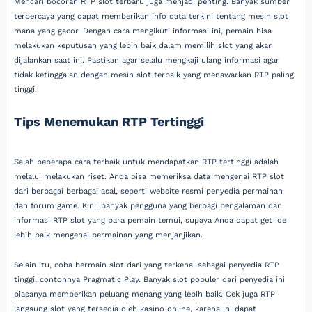
Mencari bocoran RTP slot terbaru juga menjadi penting. Banyak sumber
terpercaya yang dapat memberikan info data terkini tentang mesin slot
mana yang gacor. Dengan cara mengikuti informasi ini, pemain bisa
melakukan keputusan yang lebih baik dalam memilih slot yang akan
dijalankan saat ini. Pastikan agar selalu mengkaji ulang informasi agar
tidak ketinggalan dengan mesin slot terbaik yang menawarkan RTP paling
tinggi.
Tips Menemukan RTP Tertinggi
Salah beberapa cara terbaik untuk mendapatkan RTP tertinggi adalah
melalui melakukan riset. Anda bisa memeriksa data mengenai RTP slot
dari berbagai berbagai asal, seperti website resmi penyedia permainan
dan forum game. Kini, banyak pengguna yang berbagi pengalaman dan
informasi RTP slot yang para pemain temui, supaya Anda dapat get ide
lebih baik mengenai permainan yang menjanjikan.
Selain itu, coba bermain slot dari yang terkenal sebagai penyedia RTP
tinggi, contohnya Pragmatic Play. Banyak slot populer dari penyedia ini
biasanya memberikan peluang menang yang lebih baik. Cek juga RTP
langsung slot yang tersedia oleh kasino online, karena ini dapat