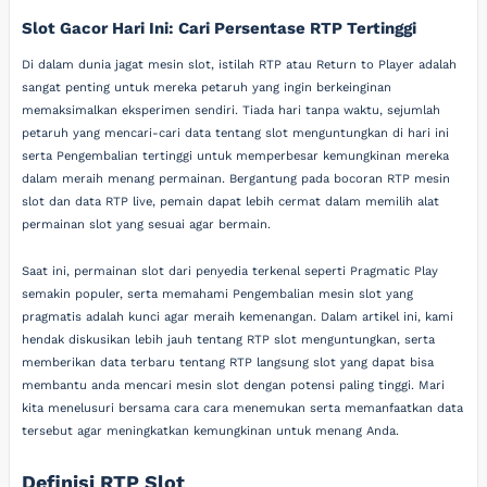
Slot Gacor Hari Ini: Cari Persentase RTP Tertinggi
Di dalam dunia jagat mesin slot, istilah RTP atau Return to Player adalah
sangat penting untuk mereka petaruh yang ingin berkeinginan
memaksimalkan eksperimen sendiri. Tiada hari tanpa waktu, sejumlah
petaruh yang mencari-cari data tentang slot menguntungkan di hari ini
serta Pengembalian tertinggi untuk memperbesar kemungkinan mereka
dalam meraih menang permainan. Bergantung pada bocoran RTP mesin
slot dan data RTP live, pemain dapat lebih cermat dalam memilih alat
permainan slot yang sesuai agar bermain.
Saat ini, permainan slot dari penyedia terkenal seperti Pragmatic Play
semakin populer, serta memahami Pengembalian mesin slot yang
pragmatis adalah kunci agar meraih kemenangan. Dalam artikel ini, kami
hendak diskusikan lebih jauh tentang RTP slot menguntungkan, serta
memberikan data terbaru tentang RTP langsung slot yang dapat bisa
membantu anda mencari mesin slot dengan potensi paling tinggi. Mari
kita menelusuri bersama cara cara menemukan serta memanfaatkan data
tersebut agar meningkatkan kemungkinan untuk menang Anda.
Definisi RTP Slot