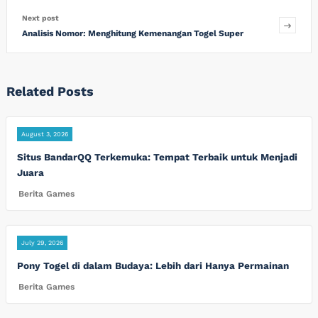
Next post
Analisis Nomor: Menghitung Kemenangan Togel Super
Related Posts
August 3, 2026
Situs BandarQQ Terkemuka: Tempat Terbaik untuk Menjadi
Juara
Berita Games
July 29, 2026
Pony Togel di dalam Budaya: Lebih dari Hanya Permainan
Berita Games