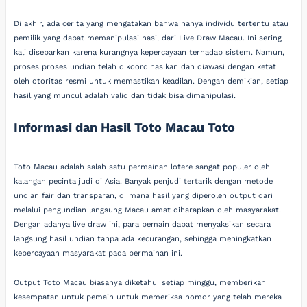
Di akhir, ada cerita yang mengatakan bahwa hanya individu tertentu atau
pemilik yang dapat memanipulasi hasil dari Live Draw Macau. Ini sering
kali disebarkan karena kurangnya kepercayaan terhadap sistem. Namun,
proses proses undian telah dikoordinasikan dan diawasi dengan ketat
oleh otoritas resmi untuk memastikan keadilan. Dengan demikian, setiap
hasil yang muncul adalah valid dan tidak bisa dimanipulasi.
Informasi dan Hasil Toto Macau Toto
Toto Macau adalah salah satu permainan lotere sangat populer oleh
kalangan pecinta judi di Asia. Banyak penjudi tertarik dengan metode
undian fair dan transparan, di mana hasil yang diperoleh output dari
melalui pengundian langsung Macau amat diharapkan oleh masyarakat.
Dengan adanya live draw ini, para pemain dapat menyaksikan secara
langsung hasil undian tanpa ada kecurangan, sehingga meningkatkan
kepercayaan masyarakat pada permainan ini.
Output Toto Macau biasanya diketahui setiap minggu, memberikan
kesempatan untuk pemain untuk memeriksa nomor yang telah mereka