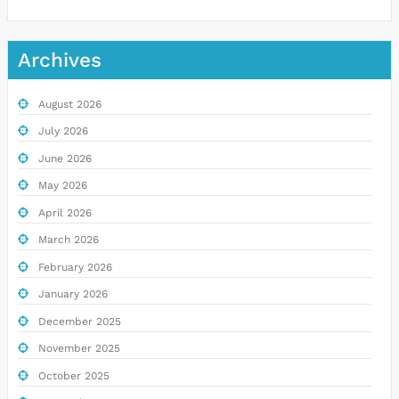
Archives
August 2026
July 2026
June 2026
May 2026
April 2026
March 2026
February 2026
January 2026
December 2025
November 2025
October 2025