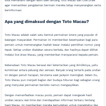
bisa memahami dengan lebih baik tentang Toto Macau dan Live Draw
agar memastikan pengalaman bermain mereka tetap menyenangkan serta
berinformasi.
Apa yang dimaksud dengan Toto Macau?
Toto Macau adalah salah satu bentuk permainan lotere yang populer di
kalangan masyarakat. Permainan ini memberikan kesempatan bagi para
pemain untuk memenangkan hadiah besar melalui pemilihan nomor yang
tepat. Setiap undian diadakan secara berkala, dan hasilnya dapat dilihat
melalui live draw Macau, yang memberikan transparansi kepada pemain.
Keberadaan Toto Macau berasal dari ketertarikan yang dimilikinya, yaitu
kombinasi antara peluang dan sensasi. Banyak orang tertarik pada undian
ini dengan penuh harapan, terutama saat jackpot meningkat. Selain itu,
Toto Macau pun menjadi bagian dari budaya hiburan bagi sebagian orang
yang menyukai permainan berisiko namun mengasyikkan.
Dengan memanfaatkan macau pools, pemain dapat mengecek hasil
undian secara real-time dan mendapatkan informasi terbaru tentang
hasil Macau. Ini memberikan mereka kemudahan untuk mengetahui jika