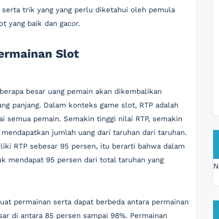
 serta trik yang yang perlu diketahui oleh pemula
t yang baik dan gacor.
Permainan Slot
 berapa besar uang pemain akan dikembalikan
ang panjang. Dalam konteks game slot, RTP adalah
ai semua pemain. Semakin tinggi nilai RTP, semakin
mendapatkan jumlah uang dari taruhan dari taruhan.
liki RTP sebesar 95 persen, itu berarti bahwa dalam
k mendapat 95 persen dari total taruhan yang
N
uat permainan serta dapat berbeda antara permainan
isar di antara 85 persen sampai 98%. Permainan