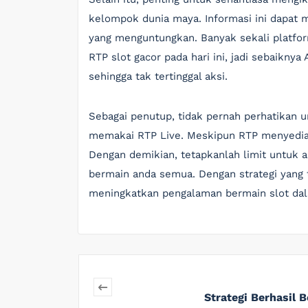
kelompok dunia maya. Informasi ini dapat
yang menguntungkan. Banyak sekali platfo
RTP slot gacor pada hari ini, jadi sebaikn
sehingga tak tertinggal aksi.
Sebagai penutup, tidak pernah perhatikan 
memakai RTP Live. Meskipun RTP menyediaka
Dengan demikian, tetapkanlah limit untuk a
bermain anda semua. Dengan strategi yang
meningkatkan pengalaman bermain slot dala
Strategi Berhasil 