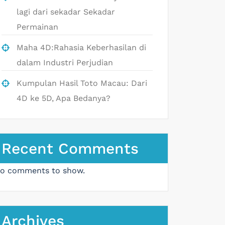
lagi dari sekadar Sekadar
Permainan
Maha 4D:Rahasia Keberhasilan di
dalam Industri Perjudian
Kumpulan Hasil Toto Macau: Dari
4D ke 5D, Apa Bedanya?
Recent Comments
o comments to show.
Archives