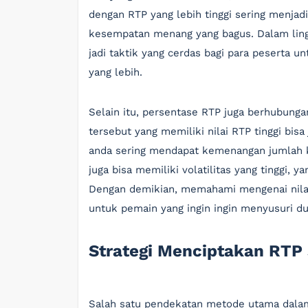
dengan RTP yang lebih tinggi sering menjad
kesempatan menang yang bagus. Dalam ling
jadi taktik yang cerdas bagi para peserta 
yang lebih.
Selain itu, persentase RTP juga berhubungan
tersebut yang memiliki nilai RTP tinggi bisa
anda sering mendapat kemenangan jumlah ke
juga bisa memiliki volatilitas yang tinggi
Dengan demikian, memahami mengenai nilai
untuk pemain yang ingin ingin menyusuri dun
Strategi Menciptakan RTP
Salah satu pendekatan metode utama dala