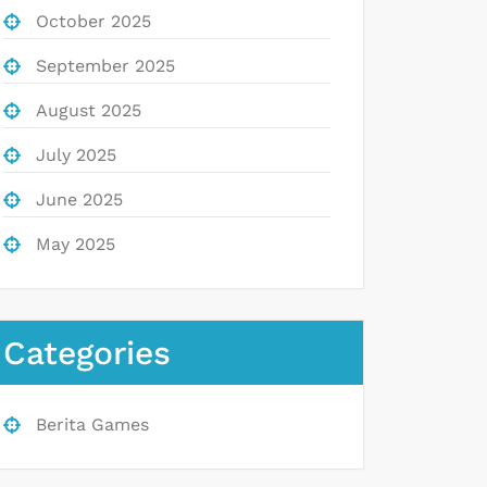
October 2025
September 2025
August 2025
July 2025
June 2025
May 2025
Categories
Berita Games