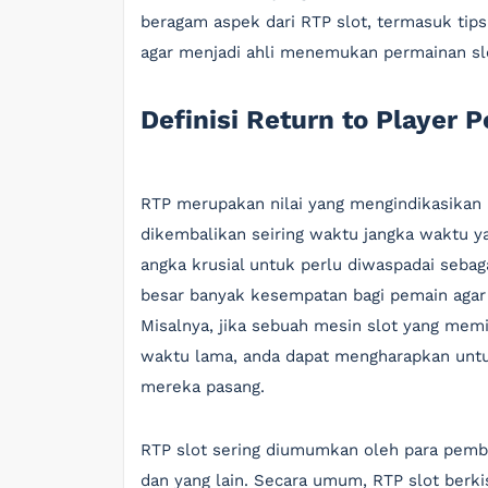
beragam aspek dari RTP slot, termasuk tips
agar menjadi ahli menemukan permainan slo
Definisi Return to Player 
RTP merupakan nilai yang mengindikasikan
dikembalikan seiring waktu jangka waktu y
angka krusial untuk perlu diwaspadai sebag
besar banyak kesempatan bagi pemain agar 
Misalnya, jika sebuah mesin slot yang memi
waktu lama, anda dapat mengharapkan untu
mereka pasang.
RTP slot sering diumumkan oleh para pemb
dan yang lain. Secara umum, RTP slot berk