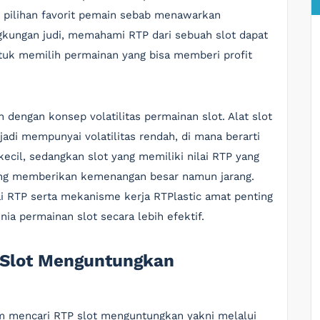
i pilihan favorit pemain sebab menawarkan
kungan judi, memahami RTP dari sebuah slot dapat
untuk memilih permainan yang bisa memberi profit
 dengan konsep volatilitas permainan slot. Alat slot
 jadi mempunyai volatilitas rendah, di mana berarti
cil, sedangkan slot yang memiliki nilai RTP yang
, yang memberikan kemenangan besar namun jarang.
 RTP serta mekanisme kerja RTPlastic amat penting
ia permainan slot secara lebih efektif.
 Slot Menguntungkan
m mencari RTP slot menguntungkan yakni melalui