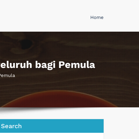
Home
yeluruh bagi Pemula
 Pemula
Search