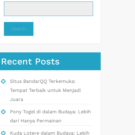
Search
Recent Posts
Situs BandarQQ Terkemuka:
Tempat Terbaik untuk Menjadi
Juara
Pony Togel di dalam Budaya: Lebih
dari Hanya Permainan
Kuda Lotere dalam Budaya: Lebih