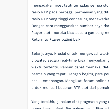
mengadakan riset teliti terhadap semua sl
rasio RTP pada berbagai permainan yang di
rasio RTP yang tinggi cenderung menawark
Dengan cara menggunakan sumber daya dar
Player slot, mereka bisa secara gampang
Return to Player paling baik.
Selanjutnya, krusial untuk mengawasi wakt
dipantau secara real-time bisa menyajikan
waktu tertentu. Pemain dapat memakai dat
bermain yang tepat. Dengan begitu, para 
hasil kemenangan. Mengikuti forum online 
untuk mencari bocoran RTP slot dari pemai
Yang terakhir, gunakan slot pragmatic yang d
bonus bermanfaat. Permainan yang ditawark