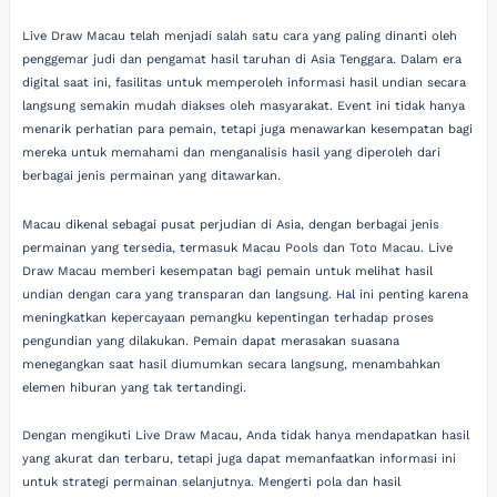
Live Draw Macau telah menjadi salah satu cara yang paling dinanti oleh
penggemar judi dan pengamat hasil taruhan di Asia Tenggara. Dalam era
digital saat ini, fasilitas untuk memperoleh informasi hasil undian secara
langsung semakin mudah diakses oleh masyarakat. Event ini tidak hanya
menarik perhatian para pemain, tetapi juga menawarkan kesempatan bagi
mereka untuk memahami dan menganalisis hasil yang diperoleh dari
berbagai jenis permainan yang ditawarkan.
Macau dikenal sebagai pusat perjudian di Asia, dengan berbagai jenis
permainan yang tersedia, termasuk Macau Pools dan Toto Macau. Live
Draw Macau memberi kesempatan bagi pemain untuk melihat hasil
undian dengan cara yang transparan dan langsung. Hal ini penting karena
meningkatkan kepercayaan pemangku kepentingan terhadap proses
pengundian yang dilakukan. Pemain dapat merasakan suasana
menegangkan saat hasil diumumkan secara langsung, menambahkan
elemen hiburan yang tak tertandingi.
Dengan mengikuti Live Draw Macau, Anda tidak hanya mendapatkan hasil
yang akurat dan terbaru, tetapi juga dapat memanfaatkan informasi ini
untuk strategi permainan selanjutnya. Mengerti pola dan hasil