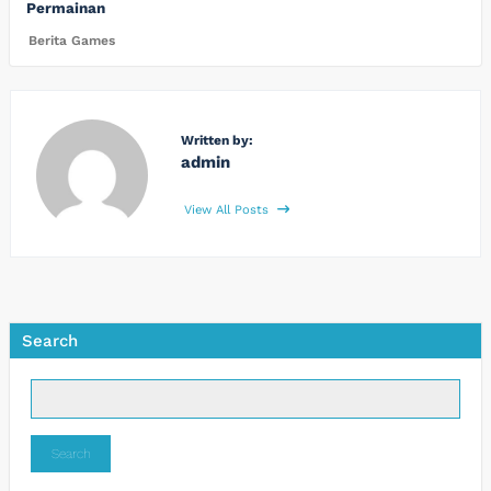
Permainan
Berita Games
Written by:
admin
View All Posts
Search
Search