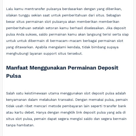
Lalu kamu mentransfer pulsanya berdasarkan dengan yang diberikan,
silakan tunggu sekian saat untuk pemberitahuan dari situs. Sebagian
besar situs permainan slot pulsanya akan memberikan memberikan
pemberitahuan setelah setoran kamu berhasil diselesaikan. Jika deposit
pulsa Anda sukses, saldo permainan kamu akan langsung terisi serta siap
untuk untuk dibermain di bermacam-macam berbagai permainan slot
yang ditawarkan. Apabila mengalami kendala, tidak bimbang supaya
menghubungi layanan support situs tersebut.
Manfaat Menggunakan Permainan Deposit
Pulsa
Salah satu keistimewaan utama menggunakan slot deposit pulsa adalah
kenyamanan dalam melakukan transaksi. Dengan memakai pulsa, pemain
tidak usah ribet mencari metode pembayaran lain seperti transfer bank
atau kartu debet. Hanya dengan mengklik link deposit pulsa yang ada di
situs slot pulsa, pemain dapat segera mengisi saldo dan segera bermain
tanpa hambatan.