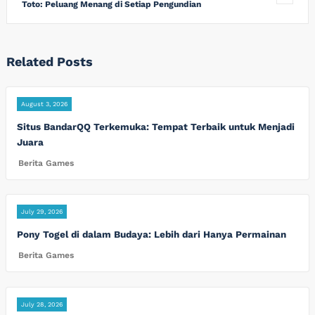
Toto: Peluang Menang di Setiap Pengundian
Related Posts
August 3, 2026
Situs BandarQQ Terkemuka: Tempat Terbaik untuk Menjadi
Juara
Berita Games
July 29, 2026
Pony Togel di dalam Budaya: Lebih dari Hanya Permainan
Berita Games
July 28, 2026