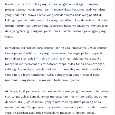
Memilih situs slot pulsa yang terbaik sangat krusial agar menjamin
proses bermain yang aman dan mengasyikkan. Pertama, yakinkan situs
yang Anda pilih punya lisensi yang sah dan nama baik yang positif di
kalangan pemain. Informasi ini sering bisa ditemukan di review online dan
forum komunitas. Laman yang tepercaya biasanya biasanya menyediakan
data yang terang mengenai peraturan ini serta bantuan pelanggan yang
cepat.
Kemudian, perhatikan cara setoran sering ada, khususnya untuk setoran
tanpa pulsa. Carilah situs yang menawarkan berbagai pilihan, seperti
permainan slot pulsa Tri.
Slot Indosat
Yakinkan pula bahwa situs itu
menyediakan permainan slot setoran tanpa pulsa tanpa ada potongan,
sehingga kamu dapat menikmati seluruh jumlah yang Anda masukkan
tanpa harus biaya tambahan. Cara pembayaran yang fleksibel bakal
membuat pengalaman permainan Anda bakal nyaman.
Akhirnya, lihat penawaran khusus serta bonus yang disediakan oleh situs
slot tanpa pulsa. Banyak laman menawarkan insentif pendaftaran, bonus
deposit, atau juga cashback yang dapat meningkatkan peluang Anda
untuk menang. Tetapi, selalu baca ketentuan serta peraturan dari bonus
yang ditawarkan agar tidak mengalami masalah di depan. Melalui