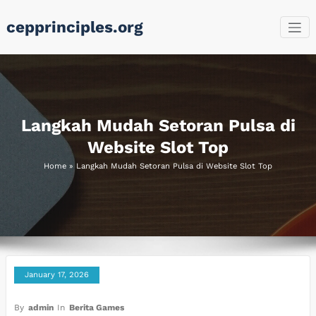
Skip
cepprinciples.org
to
content
Langkah Mudah Setoran Pulsa di
Website Slot Top
Home
»
Langkah Mudah Setoran Pulsa di Website Slot Top
January 17, 2026
By
admin
In
Berita Games