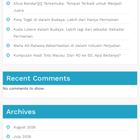
Situs BandarQQ Terkemuka: Tempat Terbaik untuk Menjadi
Juara
Pony Togel di dalam Budaya: Lebih dari Hanya Permainan
Kuda Lotere dalam Budaya: Lebih lagi dari sekadar Sekadar
Permainan
Maha 4D:Rahasia Keberhasilan di dalam Industri Perjudian
Kumpulan Hasil Toto Macau: Dari 4D ke 5D, Apa Bedanya?
Recent Comments
No comments to show.
Archives
August 2026
July 2026