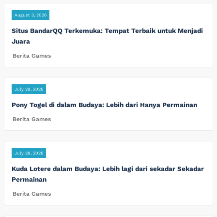
August 3, 2026
Situs BandarQQ Terkemuka: Tempat Terbaik untuk Menjadi
Juara
Berita Games
July 29, 2026
Pony Togel di dalam Budaya: Lebih dari Hanya Permainan
Berita Games
July 28, 2026
Kuda Lotere dalam Budaya: Lebih lagi dari sekadar Sekadar
Permainan
Berita Games