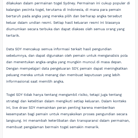
dilakukan dalam permainan togel Sydney. Permainan ini cukup populer di
kalangan pecinta togel, terutama di Indonesia, di mana para pemain
bertaruh pada angka yang mereka pilih dan berharap angka tersebut
keluar dalam undian resmi. Setiap hasil keluaran resmi ini biasanya
diumumkan secara terbuka dan dapat diakses oleh semua orang yang
tertarik.
Data SDY mencakup semua informasi terkait hasil pengundian
sebelumnya, dan dapat digunakan oleh pemain untuk menganalisis pola
dan menentukan angka-angka yang mungkin muncul di masa depan.
Dengan mempelajari data pengeluaran SDY, pemain dapat meningkatkan
peluang mereka untuk menang dan membuat keputusan yang lebih
informasional saat memilih angka.
Togel SDY tidak hanya tentang mengambil risiko, tetapi juga tentang
strategi dan ketelitian dalam mengikuti setiap keluaran. Dalam konteks
ini, live draw SDY memainkan peran penting karena memberikan
kesempatan bagi pemain untuk menyaksikan proses pengundian secara
langsung. Ini menambah keterlibatan dan transparansi dalam permainan,
membuat pengalaman bermain togel semakin menarik.