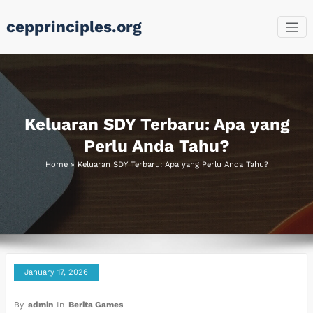
Skip
cepprinciples.org
to
content
Keluaran SDY Terbaru: Apa yang
Perlu Anda Tahu?
Home
»
Keluaran SDY Terbaru: Apa yang Perlu Anda Tahu?
January 17, 2026
By
admin
In
Berita Games