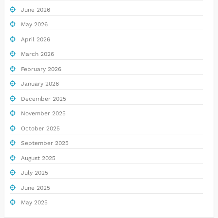
June 2026
May 2026
April 2026
March 2026
February 2026
January 2026
December 2025
November 2025
October 2025
September 2025
August 2025
July 2025
June 2025
May 2025