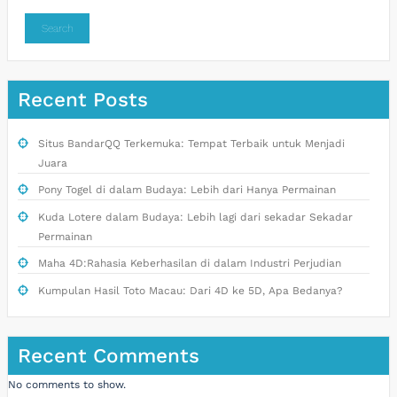
Search
Recent Posts
Situs BandarQQ Terkemuka: Tempat Terbaik untuk Menjadi
Juara
Pony Togel di dalam Budaya: Lebih dari Hanya Permainan
Kuda Lotere dalam Budaya: Lebih lagi dari sekadar Sekadar
Permainan
Maha 4D:Rahasia Keberhasilan di dalam Industri Perjudian
Kumpulan Hasil Toto Macau: Dari 4D ke 5D, Apa Bedanya?
Recent Comments
No comments to show.