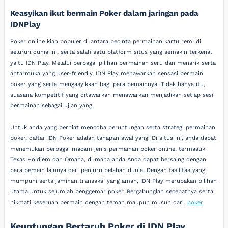
Keasyikan ikut bermain Poker dalam jaringan pada
IDNPlay
Poker online kian populer di antara pecinta permainan kartu remi di
seluruh dunia ini, serta salah satu platform situs yang semakin terkenal
yaitu IDN Play. Melalui berbagai pilihan permainan seru dan menarik serta
antarmuka yang user-friendly, IDN Play menawarkan sensasi bermain
poker yang serta mengasyikkan bagi para pemainnya. Tidak hanya itu,
suasana kompetitif yang ditawarkan menawarkan menjadikan setiap sesi
permainan sebagai ujian yang.
Untuk anda yang berniat mencoba peruntungan serta strategi permainan
poker, daftar IDN Poker adalah tahapan awal yang. Di situs ini, anda dapat
menemukan berbagai macam jenis permainan poker online, termasuk
Texas Hold’em dan Omaha, di mana anda Anda dapat bersaing dengan
para pemain lainnya dari penjuru belahan dunia. Dengan fasilitas yang
mumpuni serta jaminan transaksi yang aman, IDN Play merupakan pilihan
utama untuk sejumlah penggemar poker. Bergabunglah secepatnya serta
nikmati keseruan bermain dengan teman maupun musuh dari.
poker
Keuntungan Bertaruh Poker di IDN Play