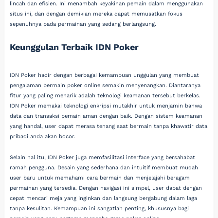
lincah dan efisien. Ini menambah keyakinan pemain dalam menggunakan
situs ini, dan dengan demikian mereka dapat memusatkan fokus
sepenuhnya pada permainan yang sedang berlangsung.
Keunggulan Terbaik IDN Poker
IDN Poker hadir dengan berbagai kemampuan unggulan yang membuat
pengalaman bermain poker online semakin menyenangkan. Diantaranya
fitur yang paling menarik adalah teknologi keamanan tersebut berkelas.
IDN Poker memakai teknologi enkripsi mutakhir untuk menjamin bahwa
data dan transaksi pemain aman dengan baik. Dengan sistem keamanan
yang handal, user dapat merasa tenang saat bermain tanpa khawatir data
pribadi anda akan bocor.
Selain hal itu, IDN Poker juga memfasilitasi interface yang bersahabat
ramah pengguna. Desain yang sederhana dan intuitif membuat mudah
user baru untuk memahami cara bermain dan menjelajahi beragam
permainan yang tersedia. Dengan navigasi ini simpel, user dapat dengan
cepat mencari meja yang inginkan dan langsung bergabung dalam laga
tanpa kesulitan. Kemampuan ini sangatlah penting, khususnya bagi