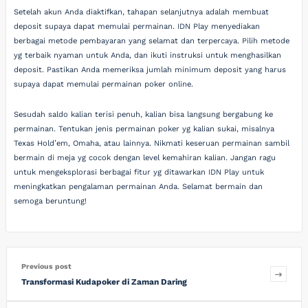
Setelah akun Anda diaktifkan, tahapan selanjutnya adalah membuat
deposit supaya dapat memulai permainan. IDN Play menyediakan
berbagai metode pembayaran yang selamat dan terpercaya. Pilih metode
yg terbaik nyaman untuk Anda, dan ikuti instruksi untuk menghasilkan
deposit. Pastikan Anda memeriksa jumlah minimum deposit yang harus
supaya dapat memulai permainan poker online.
Sesudah saldo kalian terisi penuh, kalian bisa langsung bergabung ke
permainan. Tentukan jenis permainan poker yg kalian sukai, misalnya
Texas Hold’em, Omaha, atau lainnya. Nikmati keseruan permainan sambil
bermain di meja yg cocok dengan level kemahiran kalian. Jangan ragu
untuk mengeksplorasi berbagai fitur yg ditawarkan IDN Play untuk
meningkatkan pengalaman permainan Anda. Selamat bermain dan
semoga beruntung!
Previous post
Transformasi Kudapoker di Zaman Daring