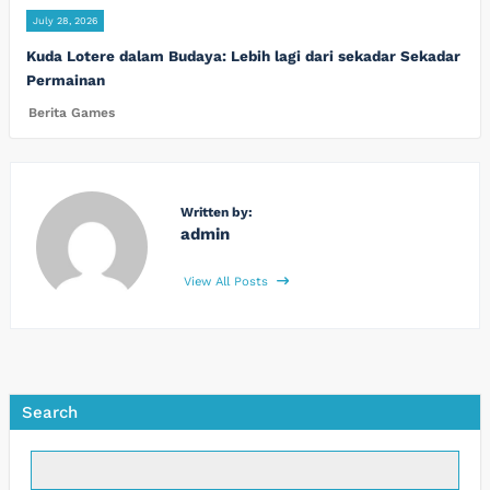
July 28, 2026
Kuda Lotere dalam Budaya: Lebih lagi dari sekadar Sekadar
Permainan
Berita Games
Written by:
admin
View All Posts
Search