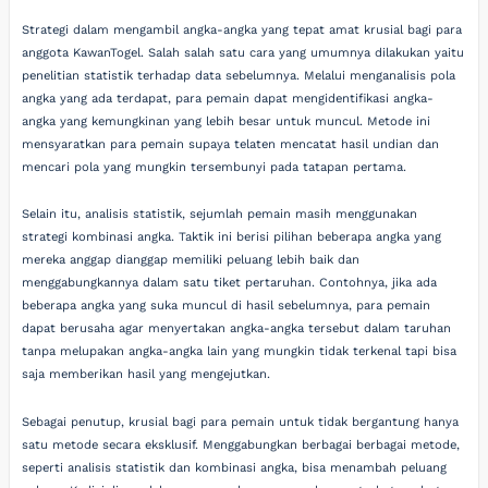
Strategi dalam mengambil angka-angka yang tepat amat krusial bagi para
anggota KawanTogel. Salah salah satu cara yang umumnya dilakukan yaitu
penelitian statistik terhadap data sebelumnya. Melalui menganalisis pola
angka yang ada terdapat, para pemain dapat mengidentifikasi angka-
angka yang kemungkinan yang lebih besar untuk muncul. Metode ini
mensyaratkan para pemain supaya telaten mencatat hasil undian dan
mencari pola yang mungkin tersembunyi pada tatapan pertama.
Selain itu, analisis statistik, sejumlah pemain masih menggunakan
strategi kombinasi angka. Taktik ini berisi pilihan beberapa angka yang
mereka anggap dianggap memiliki peluang lebih baik dan
menggabungkannya dalam satu tiket pertaruhan. Contohnya, jika ada
beberapa angka yang suka muncul di hasil sebelumnya, para pemain
dapat berusaha agar menyertakan angka-angka tersebut dalam taruhan
tanpa melupakan angka-angka lain yang mungkin tidak terkenal tapi bisa
saja memberikan hasil yang mengejutkan.
Sebagai penutup, krusial bagi para pemain untuk tidak bergantung hanya
satu metode secara eksklusif. Menggabungkan berbagai berbagai metode,
seperti analisis statistik dan kombinasi angka, bisa menambah peluang