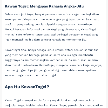
Kawan Togel: Mengupas Rahasia Angka-Jitu
Dalam alam judi togel, banyak pemain mencari cara agar meningkatkan
kesempatan dirinya dalam menebak angka yang tepat benar. Salah satu
platform yang sedang popular diperbincangkan adalah KawanTogel.
Melalui beragam informasi dan strategi yang ditawarkan, KawanTogel
menjadi satu referensi terpercaya bagi berbagai penggemar togel yang
ingin menggali lebih dalam tentang rahasia nomor-nomor jitu.
KawanTogel tidak hanya sebagai situs umum, tetapi sebuah komunitas
yang memberikan berbagai panduan serta analisis agar membantu
anggotanya dalam memenangkan kompetisi ini. Dalam tulisan ini, kami
akan meneliti seluk-beluk KawanTogel, mengenali cara cara kerja kerjanya,
dan mengungkap tips jitu yang dapat digunakan dalam mendapatkan
keberuntungan dalam permainan togel.
Apa Itu KawanTogel?
Kawan Togel merupakan platform yang diciptakan bagi para pecinta
perjudian togel. Melalui kehadiran Kawan Togel, pemain bisa mendapatkan