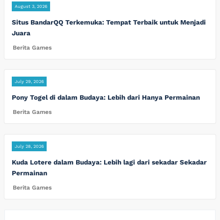
August 3, 2026
Situs BandarQQ Terkemuka: Tempat Terbaik untuk Menjadi
Juara
Berita Games
July 29, 2026
Pony Togel di dalam Budaya: Lebih dari Hanya Permainan
Berita Games
July 28, 2026
Kuda Lotere dalam Budaya: Lebih lagi dari sekadar Sekadar
Permainan
Berita Games