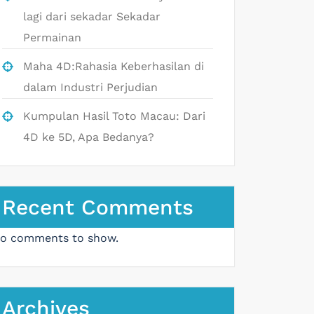
lagi dari sekadar Sekadar
Permainan
Maha 4D:Rahasia Keberhasilan di
dalam Industri Perjudian
Kumpulan Hasil Toto Macau: Dari
4D ke 5D, Apa Bedanya?
Recent Comments
o comments to show.
Archives