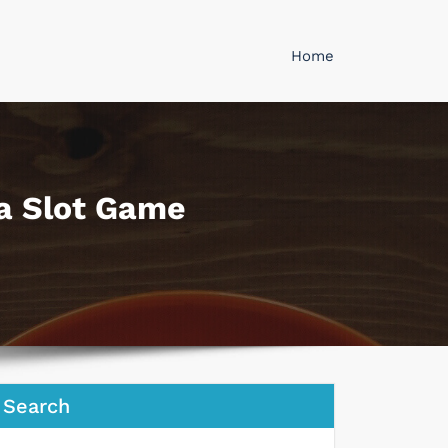
Home
ta Slot Game
Search