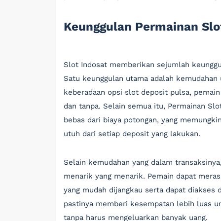
Keunggulan Permainan Slo
Slot Indosat memberikan sejumlah keunggul
Satu keunggulan utama adalah kemudahan 
keberadaan opsi slot deposit pulsa, pemain
dan tanpa. Selain semua itu, Permainan Slo
bebas dari biaya potongan, yang memungki
utuh dari setiap deposit yang lakukan.
Selain kemudahan yang dalam transaksinya,
menarik yang menarik. Pemain dapat merasa
yang mudah dijangkau serta dapat diakses 
pastinya memberi kesempatan lebih luas 
tanpa harus mengeluarkan banyak uang.