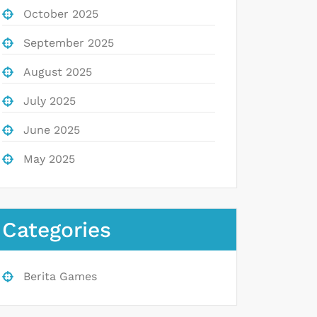
October 2025
September 2025
August 2025
July 2025
June 2025
May 2025
Categories
Berita Games