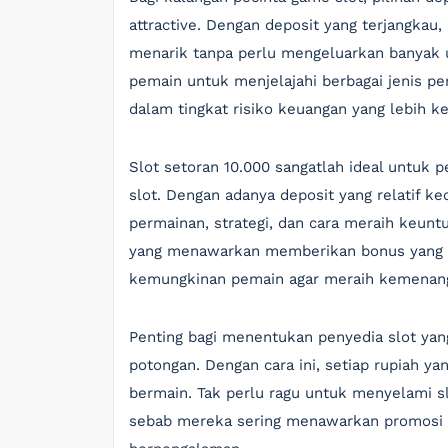
attractive. Dengan deposit yang terjangkau
menarik tanpa perlu mengeluarkan banyak 
pemain untuk menjelajahi berbagai jenis per
dalam tingkat risiko keuangan yang lebih ke
Slot setoran 10.000 sangatlah ideal untuk 
slot. Dengan adanya deposit yang relatif k
permainan, strategi, dan cara meraih keuntu
yang menawarkan memberikan bonus yang m
kemungkinan pemain agar meraih kemenang
Penting bagi menentukan penyedia slot yan
potongan. Dengan cara ini, setiap rupiah y
bermain. Tak perlu ragu untuk menyelami slo
sebab mereka sering menawarkan promosi y