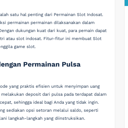
ah satu hal penting dari Permainan Slot Indosat.
aksi permainan permainan dilaksanakan dalam
Dengan dukungan kuat dari kuat, para pemain dapat
tri atau slot indosat. Fitur-fitur ini membuat Slot
enggila game slot.
engan Permainan Pulsa
ode yang praktis efisien untuk menyimpan uang
 melakukan deposit dari pulsa pada terdapat dalam
pat, sehingga ideal bagi Anda yang tidak ingin.
g sediakan opsi setoran melalui saldo, seperti
alani langkah-langkah yang diinstruksikan.