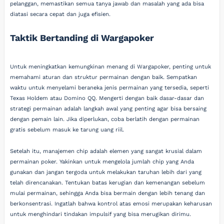
pelanggan, memastikan semua tanya jawab dan masalah yang ada bisa
diatasi secara cepat dan juga efisien.
Taktik Bertanding di Wargapoker
Untuk meningkatkan kemungkinan menang di Wargapoker, penting untuk
memahami aturan dan struktur permainan dengan baik. Sempatkan
waktu untuk menyelami beraneka jenis permainan yang tersedia, seperti
Texas Holdem atau Domino QQ. Mengerti dengan baik dasar-dasar dan
strategi permainan adalah langkah awal yang penting agar bisa bersaing
dengan pemain lain. Jika diperlukan, coba berlatih dengan permainan
gratis sebelum masuk ke tarung uang riil.
Setelah itu, manajemen chip adalah elemen yang sangat krusial dalam
permainan poker. Yakinkan untuk mengelola jumlah chip yang Anda
gunakan dan jangan tergoda untuk melakukan taruhan lebih dari yang
telah direncanakan. Tentukan batas kerugian dan kemenangan sebelum
mulai permainan, sehingga Anda bisa bermain dengan lebih tenang dan
berkonsentrasi. Ingatlah bahwa kontrol atas emosi merupakan keharusan
untuk menghindari tindakan impulsif yang bisa merugikan dirimu.