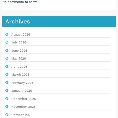
No comments to show.
Archives
August 2026
July 2026
June 2026
May 2026
April 2026
March 2026
February 2026
January 2026
December 2025
November 2025
October 2025