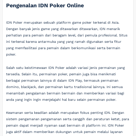
Pengenalan IDN Poker Online
IDN Poker merupakan sebuah platform game poker terkenal di Asia.
Dengan banyak jenis game yang ditawarkan ditawarkan, IDN menarik
perhatian para pemain dari beragam level, dari pemula profesional. Situs
ini terkenal karena antarmuka yang yang ramah digunakan serta fitur
yang memfasilitasi para pemain dalam berkomunikasi serta bermain
poker.
Salah satu keistimewaan IDN Poker adalah variasi jenis permainan yang
tersedia. Selain itu, permainan poker, pemain juga bisa menikmati
berbagai permainan lainnya di dalam IDN Play, termasuk permainan
domino, blackjack, dan permainan kartu tradisional lainnya. Ini semua
menambah pengalaman bermain bermain dan memberikan variasi bagi
anda yang ingin ingin menjelajahi hal baru selain permainan poker.
Keamanan serta keadilan adalah merupakan fokus penting IDN. Dengan
sistem pengamanan pengamanan serta canggih dan peraturan ketat, para
pemain dapat menjadi nyaman saat bermain di platform ini. IDN Poker
juga aktif dalam memberikan dukungan untuk pemain melalui layanan