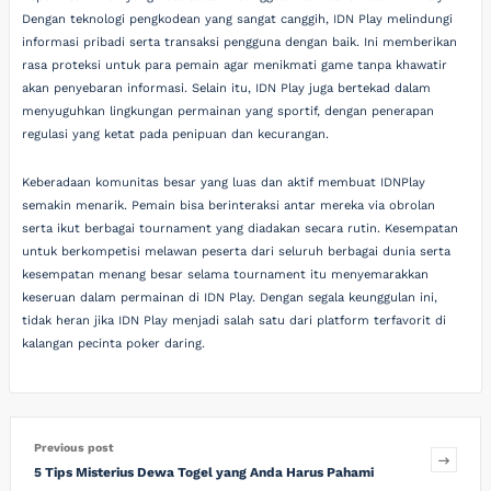
Dengan teknologi pengkodean yang sangat canggih, IDN Play melindungi
informasi pribadi serta transaksi pengguna dengan baik. Ini memberikan
rasa proteksi untuk para pemain agar menikmati game tanpa khawatir
akan penyebaran informasi. Selain itu, IDN Play juga bertekad dalam
menyuguhkan lingkungan permainan yang sportif, dengan penerapan
regulasi yang ketat pada penipuan dan kecurangan.
Keberadaan komunitas besar yang luas dan aktif membuat IDNPlay
semakin menarik. Pemain bisa berinteraksi antar mereka via obrolan
serta ikut berbagai tournament yang diadakan secara rutin. Kesempatan
untuk berkompetisi melawan peserta dari seluruh berbagai dunia serta
kesempatan menang besar selama tournament itu menyemarakkan
keseruan dalam permainan di IDN Play. Dengan segala keunggulan ini,
tidak heran jika IDN Play menjadi salah satu dari platform terfavorit di
kalangan pecinta poker daring.
Previous post
5 Tips Misterius Dewa Togel yang Anda Harus Pahami