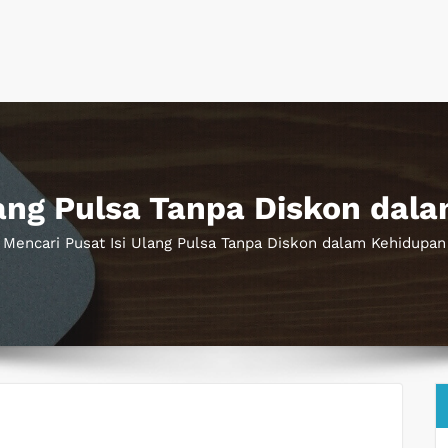
lang Pulsa Tanpa Diskon da
»
Mencari Pusat Isi Ulang Pulsa Tanpa Diskon dalam Kehidupa