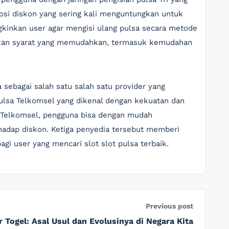
mosi diskon yang sering kali menguntungkan untuk
kinkan user agar mengisi ulang pulsa secara metode
rikan syarat yang memudahkan, termasuk kemudahan
 sebagai salah satu salah satu provider yang
n pulsa Telkomsel yang dikenal dengan kekuatan dan
it Telkomsel, pengguna bisa dengan mudah
hadap diskon. Ketiga penyedia tersebut memberi
 user yang mencari slot slot pulsa terbaik.
Previous post
 Togel: Asal Usul dan Evolusinya di Negara Kita