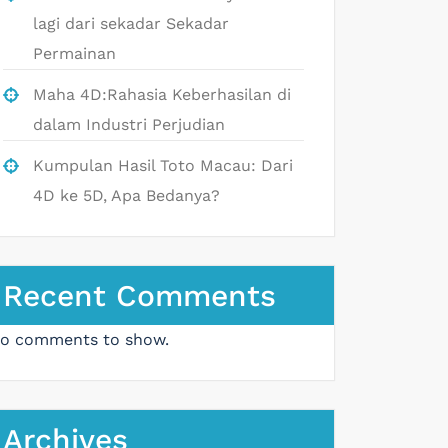
lagi dari sekadar Sekadar
Permainan
Maha 4D:Rahasia Keberhasilan di
dalam Industri Perjudian
Kumpulan Hasil Toto Macau: Dari
4D ke 5D, Apa Bedanya?
Recent Comments
o comments to show.
Archives