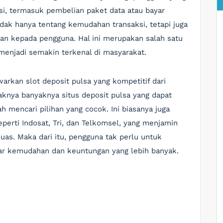
i, termasuk pembelian paket data atau bayar
tidak hanya tentang kemudahan transaksi, tetapi juga
an kepada pengguna. Hal ini merupakan salah satu
menjadi semakin terkenal di masyarakat.
arkan slot deposit pulsa yang kompetitif dari
aknya banyaknya situs deposit pulsa yang dapat
 mencari pilihan yang cocok. Ini biasanya juga
seperti Indosat, Tri, dan Telkomsel, yang menjamin
luas. Maka dari itu, pengguna tak perlu untuk
ar kemudahan dan keuntungan yang lebih banyak.