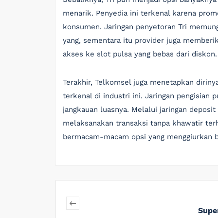
menarik. Penyedia ini terkenal karena pro
konsumen. Jaringan penyetoran Tri memung
yang, sementara itu provider juga membe
akses ke slot pulsa yang bebas dari diskon.
Terakhir, Telkomsel juga menetapkan dirinya
terkenal di industri ini. Jaringan pengisia
jangkauan luasnya. Melalui jaringan depos
melaksanakan transaksi tanpa khawatir ter
bermacam-macam opsi yang menggiurkan bagi
Super