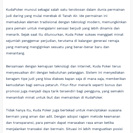
KudaPoker muncul sebagai salah satu terobosan dalam dunia permainan
judi daring yang mulai merebak di Tanah Air. Ide permainan ini
memadukan elemen tradisional dengan teknologi modern, memungkinkan
para pemain untuk mengalami sensasi berjudi yang lebih dinamis dan
menarik. Sejak saat itu diluncurkan, Kuda Poker sukses menggaet minat
sejumlah penggemar perjudian, terutama di kalangan generasi remaja
yang memang mengiginkan sesuatu yang benar-benar baru dan
menantang.
Bersamaan dengan kemajuan teknologi dan internet, Kuda Poker terus
menyesuaikan diri dengan kebutuhan pelanggan. Sistem ini menyediakan
beragam tipe judi yang bisa diakses kapan saja di mana saja, memberikan
kemudahan bagi semua petaruh. Fitur-fitur menarik seperti bonus dan
promosi juga menjadi daya tarik tersendiri bagi pengguna, yang semakin
menambah minat untuk ikut dan memainkan di KudaPoker.
Tidak hanya itu, Kuda Poker juga bertekad untuk menciptakan suasana
bermain yang aman dan adil. Dengan adopsi ragam metode keamanan
dan transparansi, para pemain dapat merasakan rasa aman ketika
menjalankan transaksi dan bermain. Situasi ini lebih menguatkan posisi