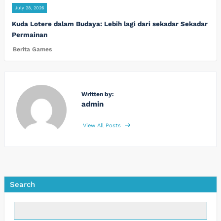
July 28, 2026
Kuda Lotere dalam Budaya: Lebih lagi dari sekadar Sekadar
Permainan
Berita Games
Written by:
admin
View All Posts
Search