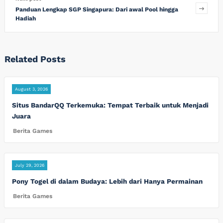
Panduan Lengkap SGP Singapura: Dari awal Pool hingga
Hadiah
Related Posts
August 3, 2026
Situs BandarQQ Terkemuka: Tempat Terbaik untuk Menjadi
Juara
Berita Games
July 29, 2026
Pony Togel di dalam Budaya: Lebih dari Hanya Permainan
Berita Games