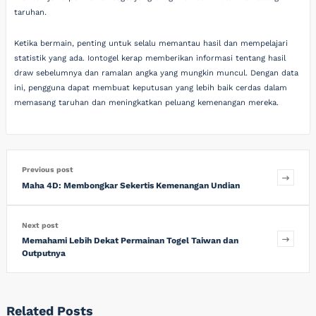
taruhan.
Ketika bermain, penting untuk selalu memantau hasil dan mempelajari
statistik yang ada. Iontogel kerap memberikan informasi tentang hasil
draw sebelumnya dan ramalan angka yang mungkin muncul. Dengan data
ini, pengguna dapat membuat keputusan yang lebih baik cerdas dalam
memasang taruhan dan meningkatkan peluang kemenangan mereka.
Previous post
Maha 4D: Membongkar Sekertis Kemenangan Undian
Next post
Memahami Lebih Dekat Permainan Togel Taiwan dan
Outputnya
Related Posts