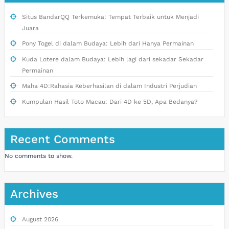
Situs BandarQQ Terkemuka: Tempat Terbaik untuk Menjadi
Juara
Pony Togel di dalam Budaya: Lebih dari Hanya Permainan
Kuda Lotere dalam Budaya: Lebih lagi dari sekadar Sekadar
Permainan
Maha 4D:Rahasia Keberhasilan di dalam Industri Perjudian
Kumpulan Hasil Toto Macau: Dari 4D ke 5D, Apa Bedanya?
Recent Comments
No comments to show.
Archives
August 2026