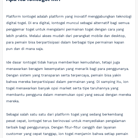
Platform Iontogel adalah platform yang inovatif menggabungkan teknologi
digital togel. Di era digital, Iontogel muncul sebagai alternatif bagi semua
penggemar togel untuk mengalami permainan togel dengan cara yang
lebih praktis. Melalui akses mudah dari perangkat mobile dan desktop,
para pemain bisa berpartisipasi dalam berbagai tipe permainan kapan
pun dan di mana saja.
Ide dasar Iontogel tidak hanya memberikan kemudahan, tetapi juga
menawarkan beragam kesempatan yang menarik bagi para penggunanya.
Dengan sistem yang transparan serta terpercaya, pemain bisa yakin
bahwa mereka berpartisipasi dalam permainan yang. Di samping itu, ion
togel menawarkan banyak opsi market serta tipe taruhannya yang
membantu pengguna dalam menemukan opsi yang sesuai dengan mereka
mereka.
Sebagai salah satu satu dari platform togel yang sedang berkembang
pesat cepat, iontogel terus berinovasi untuk menyediakan pengalaman
terbaik bagi penggunanya. Dengan fitur-fitur canggih dan layanan
customer yang cepat tanggap, ion togel menjamin bahwa setiap pemain