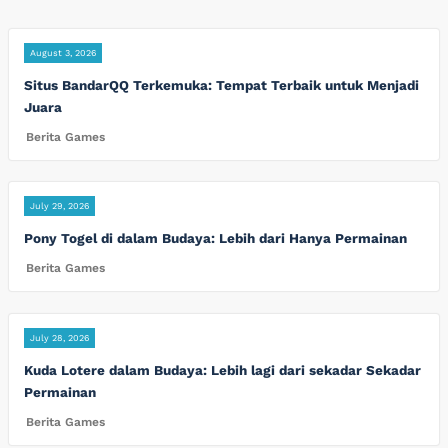
August 3, 2026
Situs BandarQQ Terkemuka: Tempat Terbaik untuk Menjadi
Juara
Berita Games
July 29, 2026
Pony Togel di dalam Budaya: Lebih dari Hanya Permainan
Berita Games
July 28, 2026
Kuda Lotere dalam Budaya: Lebih lagi dari sekadar Sekadar
Permainan
Berita Games