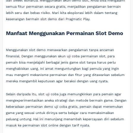
dan Sweet Bonanza. Menggunakan akun demo slot, Anda bisa mengalami
semua fitur permainan secara gratis, menjadikan pengalaman bermain
lebih seru dan bebas risiko. Mari kita eksplorasi lebih dalam tentang
kesenangan bermain slot demo dari Pragmatic Play.
Manfaat Menggunakan Permainan Slot Demo
Menggunakan slot demo menawarkan pengalaman tanpa ancaman
finansial. Dengan menggunakan akun uji coba permainan slot, para
pemain bisa menjelajahi berbagai jenis game slot tanpa harus perlu
menghabiskan uang. Ini amat menguntungkan bagi pemula yang ingin
mau mengerti mekanisme permainan dan fitur yang ditawarkan sebelum
mereka mengambil keputusan agar beraksi dengan uang nyata.
Selain daripada itu, slot uji coba juga memungkinkan para pemain agar
mengexperimentasikan aneka strategi dan metode bermain game. Dengan
keberadaan permainan demo uji coba gratis, pemain dapat menemukan
game yang sesuai untuk dirinya serta belajar cara memaksimalkan
peluang untung. Hal ini menunjang menambah kepercayaan diri sebelum
masuk ke permainan slot online dengan tarif nyata.