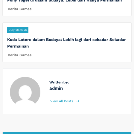
Pony Togel di dalam Budaya: Lebih dari Hanya Permainan
Berita Games
July 28, 2026
Kuda Lotere dalam Budaya: Lebih lagi dari sekadar Sekadar
Permainan
Berita Games
Written by:
admin
View All Posts