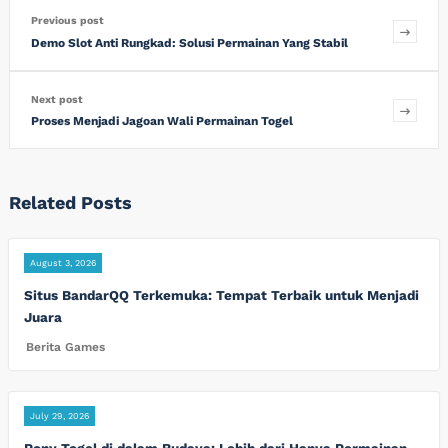
Previous post
Demo Slot Anti Rungkad: Solusi Permainan Yang Stabil
Next post
Proses Menjadi Jagoan Wali Permainan Togel
Related Posts
August 3, 2026
Situs BandarQQ Terkemuka: Tempat Terbaik untuk Menjadi
Juara
Berita Games
July 29, 2026