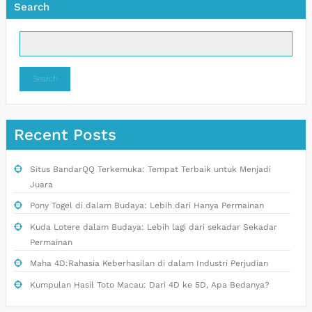
Search
Search
Recent Posts
Situs BandarQQ Terkemuka: Tempat Terbaik untuk Menjadi
Juara
Pony Togel di dalam Budaya: Lebih dari Hanya Permainan
Kuda Lotere dalam Budaya: Lebih lagi dari sekadar Sekadar
Permainan
Maha 4D:Rahasia Keberhasilan di dalam Industri Perjudian
Kumpulan Hasil Toto Macau: Dari 4D ke 5D, Apa Bedanya?