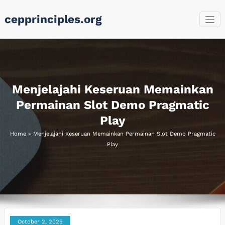
Skip
cepprinciples.org
to
content
Menjelajahi Keseruan Memainkan
Permainan Slot Demo Pragmatic
Play
Home
»
Menjelajahi Keseruan Memainkan Permainan Slot Demo Pragmatic
Play
October 2, 2025