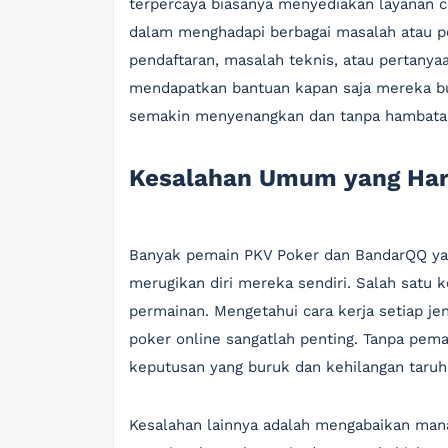
terpercaya biasanya menyediakan layanan 
dalam menghadapi berbagai masalah atau pe
pendaftaran, masalah teknis, atau pertany
mendapatkan bantuan kapan saja mereka b
semakin menyenangkan dan tanpa hambata
Kesalahan Umum yang Haru
Banyak pemain PKV Poker dan BandarQQ yan
merugikan diri mereka sendiri. Salah satu
permainan. Mengetahui cara kerja setiap je
poker online sangatlah penting. Tanpa p
keputusan yang buruk dan kehilangan taru
Kesalahan lainnya adalah mengabaikan man