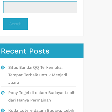
Search
Recent Posts
Situs BandarQQ Terkemuka:
Tempat Terbaik untuk Menjadi
Juara
Pony Togel di dalam Budaya: Lebih
dari Hanya Permainan
Kuda Lotere dalam Budaya: Lebih