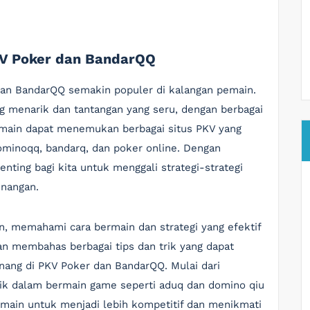
KV Poker dan BandarQQ
dan BandarQQ semakin populer di kalangan pemain.
 menarik dan tantangan yang seru, dengan berbagai
a pemain dapat menemukan berbagai situs PKV yang
minoqq, bandarq, dan poker online. Dengan
ting bagi kita untuk menggali strategi-strategi
nangan.
 memahami cara bermain dan strategi yang efektif
akan membahas berbagai tips dan trik yang dapat
ang di PKV Poker dan BandarQQ. Mulai dari
knik dalam bermain game seperti aduq dan domino qiu
main untuk menjadi lebih kompetitif dan menikmati