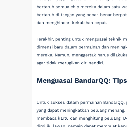
bertaruh semua chip mereka dalam satu wak
bertaruh di tangan yang benar-benar berp
dan menghindari kekalahan cepat.
Terakhir, penting untuk menguasai teknik
dimensi baru dalam permainan dan mening
mereka. Namun, menggertak harus dilakukan
agar tidak merugikan diri sendiri.
Menguasai BandarQQ: Tips
Untuk sukses dalam permainan BandarQQ, p
yang dapat meningkatkan peluang menang. 
membaca kartu dan menghitung peluang. D
dimiliki lawan, pemain dapat membuat keput