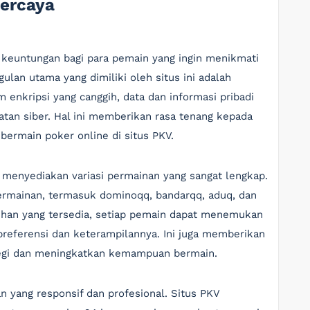
percaya
 keuntungan bagi para pemain yang ingin menikmati
an utama yang dimiliki oleh situs ini adalah
 enkripsi yang canggih, data dan informasi pribadi
atan siber. Hal ini memberikan rasa tenang kepada
bermain poker online di situs PKV.
 menyediakan variasi permainan yang sangat lengkap.
permainan, termasuk dominoqq, bandarqq, aduq, dan
lihan yang tersedia, setiap pemain dapat menemukan
preferensi dan keterampilannya. Ini juga memberikan
egi dan meningkatkan kemampuan bermain.
n yang responsif dan profesional. Situs PKV