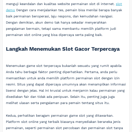
menguji keandalan dan kualitas website permainan slot di internet.
slot
demo
Dengan cara menjalankan tes, pemain bisa menilai berapa banyak
baik permainan beroperasi, laju respons, dan kemudahan navigasi.
Dengan demikian, akun demo tak hanya sekadar menyerahkan
pengalaman bermain, tetapi sama membantu memilih platform judi
permainan slot online yang bisa dipercaya serta paling baik.
Langkah Menemukan Slot Gacor Terpercaya
Menemukan game slot terpercaya bukanlah sesuatu yang rumit apabila
Anda tahu berbagai faktor penting diperhatikan. Pertama, anda perlu
memastikan untuk anda memilih platform permainan slot dengan izin
resmi. Situs yang dapat dipercaya umumnya akan menampilkan informasi
lisensi dengan jelas. Hal ini krusial untuk menjamin kalau permainan yang
disediakan fair dan tidak ada penipuan. Selain itu, penting juga juga
melihat ulasan serta pengalaman para pemain tentang situs itu.
Kedua, perhatikan beragam permainan game slot yang ditawarkan.
Platform slot online yang terbaik biasanya menyediakan beraneka jenis
permainan, seperti permainan slot percobaan dan permainan slot tanpa