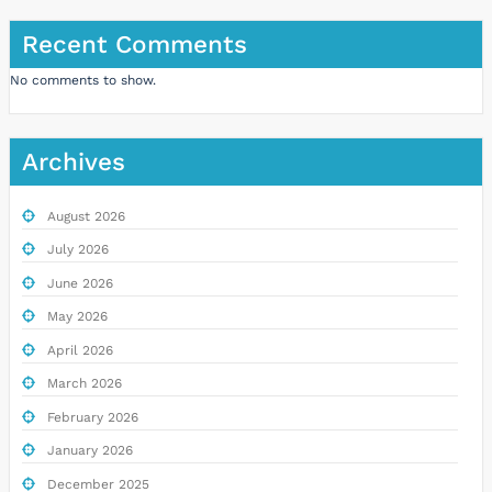
Recent Comments
No comments to show.
Archives
August 2026
July 2026
June 2026
May 2026
April 2026
March 2026
February 2026
January 2026
December 2025