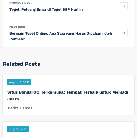
Previous post
Togel: Peluang Emas di Togel SGP Hari Ini
Next post
Bermain Togel Online: Apa Saja yang Harus Dipahami oleh
Pemula?
Related Posts
August 3, 2026
Situs BandarQQ Terkemuka: Tempat Terbaik untuk Menjadi
Juara
Berita Games
July 29, 2026