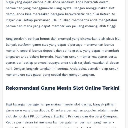
biaya yang dapat dicoba oleh Anda sebelum Anda bertaruh dalam
permainan yang menggunakan uang nyata. Dengan menggunakan slot
demo, anda bisa merasakan beragam karakteristik dan nilai Return to
Player dari setiap permainan. Hal ini akan membantu anda mengetahui
permainan mana yang dapat memberikan peluang menang lebih tinggi.
Yang terakhir, periksa bonus dan promosi yang ditawarkan oleh situs itu.
Banyak platform game slot yang dapat dipercaya menawarkan bonus
menarik, seperti bonus deposit dan spins gratis, yang dapat menambah
anggaran anda dalam bermain. Pastikan untuk memeriksa syarat serta
syarat dari setiap promosi supaya anda tidak terjebak masalah di depan
hari. Dengan langkah-langkah ini semua, Anda bakal semakin siap untuk
menemukan slot gacor yang sesuai dan menguntungkan.
Rekomendasi Game Mesin Slot Online Terkini
Bagi kalangan penggemar permainan mesin slot daring, banyak pilihan
game seru yang bisa dicoba. Di antara permainan populer adalah mesin
slot demo dari PP, contohnya Starlight Princess dan Gerbang Olympus.
Kedua permainan ini menawarkan pengalaman bermain yang menarik