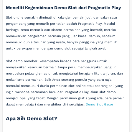
Meneliti Kegembiraan Demo Slot dari Pragmatic Play
Slot online semakin diminati di kalangan pemain judi, dan salah satu
pengembang yang menarik perhatian adalah Pragmatic Play. Melalui
berbagai tema menarik dan sistem permainan yang inovatif, mereka
menawarkan pengalaman bermain yang luar biasa. Namun, sebelum
memasuki dunia taruhan yang nyata, banyak pengguna yang memilih
untuk bereksperimen dengan demo slot sebagai langkah awal.
Slot demo memberi kesempatan kepada para pengguna untuk
menyaksikan keseruan bermain tanpa perlu membelanjakan uang. Ini
merupakan peluang emas untuk mengetahui beragam fitur, anjuran, dan
mekanisme permainan. Baik Anda seorang pemula yang baru saja
memulai menelusuri dunia permainan slot online atau seorang ahli yang
ingin mencoba permainan baru dari Pragmatic Play, akun slot demo
menjadi opsi yang tepat. Dengan permainan gratis yang ada, para pemain
dapat mempelajari dan menghibur diri sekaligus.
Demo Slot Gacor
Apa Sih Demo Slot?