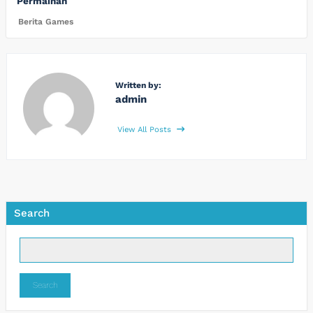
Permainan
Berita Games
Written by:
admin
View All Posts
Search
Search