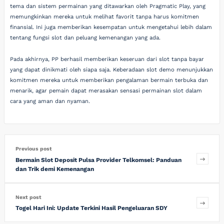
tema dan sistem permainan yang ditawarkan oleh Pragmatic Play, yang
memungkinkan mereka untuk melihat favorit tanpa harus komitmen
finansial. Ini juga memberikan kesempatan untuk mengetahui lebih dalam
tentang fungsi slot dan peluang kemenangan yang ada.
Pada akhirnya, PP berhasil memberikan keseruan dari slot tanpa bayar
yang dapat dinikmati oleh siapa saja. Keberadaan slot demo menunjukkan
komitmen mereka untuk memberikan pengalaman bermain terbuka dan
menarik, agar pemain dapat merasakan sensasi permainan slot dalam
cara yang aman dan nyaman.
Previous post
Bermain Slot Deposit Pulsa Provider Telkomsel: Panduan
dan Trik demi Kemenangan
Next post
Togel Hari Ini: Update Terkini Hasil Pengeluaran SDY