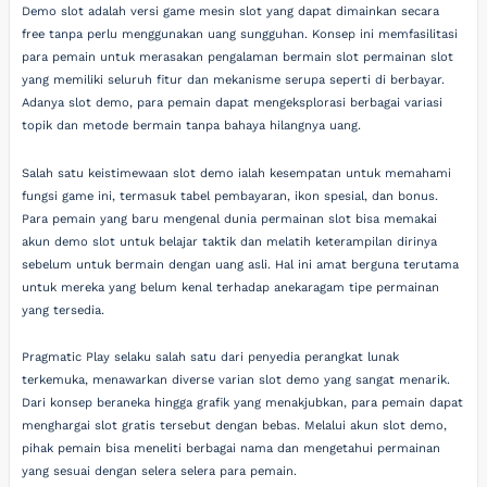
Demo slot adalah versi game mesin slot yang dapat dimainkan secara
free tanpa perlu menggunakan uang sungguhan. Konsep ini memfasilitasi
para pemain untuk merasakan pengalaman bermain slot permainan slot
yang memiliki seluruh fitur dan mekanisme serupa seperti di berbayar.
Adanya slot demo, para pemain dapat mengeksplorasi berbagai variasi
topik dan metode bermain tanpa bahaya hilangnya uang.
Salah satu keistimewaan slot demo ialah kesempatan untuk memahami
fungsi game ini, termasuk tabel pembayaran, ikon spesial, dan bonus.
Para pemain yang baru mengenal dunia permainan slot bisa memakai
akun demo slot untuk belajar taktik dan melatih keterampilan dirinya
sebelum untuk bermain dengan uang asli. Hal ini amat berguna terutama
untuk mereka yang belum kenal terhadap anekaragam tipe permainan
yang tersedia.
Pragmatic Play selaku salah satu dari penyedia perangkat lunak
terkemuka, menawarkan diverse varian slot demo yang sangat menarik.
Dari konsep beraneka hingga grafik yang menakjubkan, para pemain dapat
menghargai slot gratis tersebut dengan bebas. Melalui akun slot demo,
pihak pemain bisa meneliti berbagai nama dan mengetahui permainan
yang sesuai dengan selera selera para pemain.