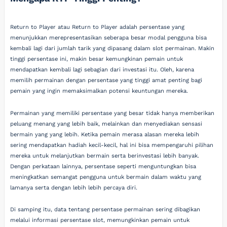
Return to Player atau Return to Player adalah persentase yang
menunjukkan merepresentasikan seberapa besar modal pengguna bisa
kembali lagi dari jumlah tarik yang dipasang dalam slot permainan. Makin
tinggi persentase ini, makin besar kemungkinan pemain untuk
mendapatkan kembali lagi sebagian dari investasi itu. Oleh, karena
memilih permainan dengan persentase yang tinggi amat penting bagi
pemain yang ingin memaksimalkan potensi keuntungan mereka.
Permainan yang memiliki persentase yang besar tidak hanya memberikan
peluang menang yang lebih baik, melainkan dan menyediakan sensasi
bermain yang yang lebih. Ketika pemain merasa alasan mereka lebih
sering mendapatkan hadiah kecil-kecil, hal ini bisa mempengaruhi pilihan
mereka untuk melanjutkan bermain serta berinvestasi lebih banyak.
Dengan perkataan lainnya, persentase seperti menguntungkan bisa
meningkatkan semangat pengguna untuk bermain dalam waktu yang
lamanya serta dengan lebih lebih percaya diri.
Di samping itu, data tentang persentase permainan sering dibagikan
melalui informasi persentase slot, memungkinkan pemain untuk