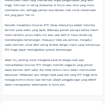
menentukan mesin yang memberikan angka pengembalian yang lebih
tinggi. Informasi ini sering disebarkan di forum atau situs yang mana
membahas slot, sehingga pemain bisa lakukan riset untuk menemukan
slot yang gacor hari ini.
Sesudah mengetahui bocoran RTP, tahap selanjutnya adalah mencoba
bermain pada waktu yang tepat. Beberapa pemain percaya bahwa mesin-
mesin tertentu punya waktu hot atau saat aktif di mana cenderung
mendatangkan kemenangan. Walaupun tidak ada jaminan, mengatur
waktu bermain untuk lebih sering terlibat dengan mesin yang mempunyai
RTP tinggi dapat meningkatkan potensi kemenangan.
Selain itu, penting untuk mengelola bankroll dengan baik saat
memanfaatkan bocoran RTP. Dengan memiliki anggaran yang pemain
dapat bermain lebih sabar dan tidak terburu-buru dalam memutuskan
keputusan. Melakukan spin dengan bijak pada slot yang RTP tinggi serta
menjaga kontrol emosi saat bermain adalah penggabungan yang efektif
dalam mendapatkan keberhasilan di dunia slot.