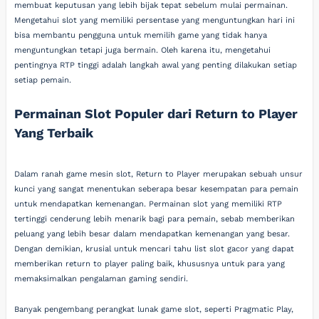
membuat keputusan yang lebih bijak tepat sebelum mulai permainan.
Mengetahui slot yang memiliki persentase yang menguntungkan hari ini
bisa membantu pengguna untuk memilih game yang tidak hanya
menguntungkan tetapi juga bermain. Oleh karena itu, mengetahui
pentingnya RTP tinggi adalah langkah awal yang penting dilakukan setiap
setiap pemain.
Permainan Slot Populer dari Return to Player
Yang Terbaik
Dalam ranah game mesin slot, Return to Player merupakan sebuah unsur
kunci yang sangat menentukan seberapa besar kesempatan para pemain
untuk mendapatkan kemenangan. Permainan slot yang memiliki RTP
tertinggi cenderung lebih menarik bagi para pemain, sebab memberikan
peluang yang lebih besar dalam mendapatkan kemenangan yang besar.
Dengan demikian, krusial untuk mencari tahu list slot gacor yang dapat
memberikan return to player paling baik, khususnya untuk para yang
memaksimalkan pengalaman gaming sendiri.
Banyak pengembang perangkat lunak game slot, seperti Pragmatic Play,