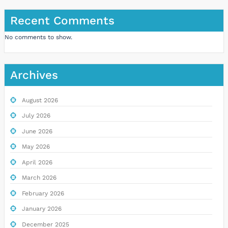
Recent Comments
No comments to show.
Archives
August 2026
July 2026
June 2026
May 2026
April 2026
March 2026
February 2026
January 2026
December 2025