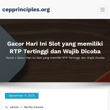
Skip
cepprinciples.org
to
content
Gacor Hari Ini Slot yang memiliki
RTP Tertinggi dan Wajib Dicoba
Home
»
Gacor Hari Ini Slot yang memiliki RTP Tertinggi dan Wajib Dicoba
September 11, 2025
By
admin
In
Berita Games