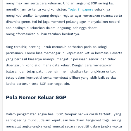
menyimak jam serta cara keluaran. Undian langsung SGP sering kali
memiliki jam tertentu yang konsisten.
Togel Singapore
sebaiknya
mengikuti undian langsung dengan reguler agar merasakan nuansa serta
dinamika game. Hal ini juga memberi peluang agar menyaksikan seperti
apa hasilnya dikeluarkan dalam langsung, sehingga dapat
menginformasikan pilihan taruhan berikutnya.
Yang terakhir, penting untuk menaruh perhatian pada psikologi
permainan. Emosi bisa memengaruhi keputusan ketika bermain. Peserta
yang berhasil biasanya mampu mengatur perasaan sendiri dan tidak
dipengaruhi kondisi di mana data keluar. Dengan cara menetapkan
batasan dan tetap patuh, pemain meningkatkan kemungkinan untuk
tetap dalam kompetisi serta membuat pilihan yang lebih baik cerdas
ketika bertaruh toto SGP dan togel lain.
Pola Nomor Keluar SGP
Dalam pengamatan angka hasil SGP, tampak bahwa corak tertentu yang
sering sering muncul dalam keputusan live draw. Pengamat togel sering
mencatat angka-angka yang muncul secara repetitif dalam jangka waktu