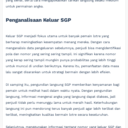
yang benar, serta cara mengaplikasikan tarikan langsung selaku medium
untuk permainan angka.
Penganalisaan Keluar SGP
Keluar SGP menjadi fokus utama untuk banyak pemain lotre yang
berharap meningkatkan kesempatan menang mereka. Dengan cara
menganalisis data pengeluaran sebelumnya, penjudi bisa mengidentifikasi
pola dan nomor yang sering sering tampil. Ini signifikan karena nomor
yang kerap sering tampil mungkin punya probabilitas yang lebih tinggi
untuk muncul di undian berikutnya. Karena itu, pemanfaatan data masa
lalu sangat disarankan untuk strategi bermain dengan lebih efisien.
Di samping itu, pengundian langsung SGP memberikan kenyamanan bagi
pemain untuk melihat hasil dalam waktu nyata. Dengan pengundian
langsung, informasi mengenai angka yang langsung dapat diakses, jadi
penjudi tidak perlu menunggu lama untuk meraih hasil. Keterhubungan
langsung ini pun mendorong terus banyak penjudi agar lebih terlibat dan
terlibat, meningkatkan kualitas bermain lotre secara keseluruhan.
Selanjutnya, menggunakan informasi tentang nomor yang keluar SGP dan