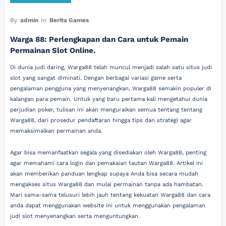
By
admin
In
Berita Games
Warga 88: Perlengkapan dan Cara untuk Pemain
Permainan Slot Online.
Di dunia judi daring, Warga88 telah muncul menjadi salah satu situs judi
slot yang sangat diminati. Dengan berbagai variasi game serta
pengalaman pengguna yang menyenangkan, Warga88 semakin populer di
kalangan para pemain. Untuk yang baru pertama kali mengetahui dunia
perjudian poker, tulisan ini akan menguraikan semua tentang tentang
Warga88, dari prosedur pendaftaran hingga tips dan strategi agar
memaksimalkan permainan anda.
Agar bisa memanfaatkan segala yang disediakan oleh Warga88, penting
agar memahami cara login dan pemakaian tautan Warga88. Artikel ini
akan memberikan panduan lengkap supaya Anda bisa secara mudah
mengakses situs Warga88 dan mulai permainan tanpa ada hambatan.
Mari sama-sama telusuri lebih jauh tentang kekuatan Warga88 dan cara
anda dapat menggunakan website ini untuk menggunakan pengalaman
judi slot menyenangkan serta menguntungkan.