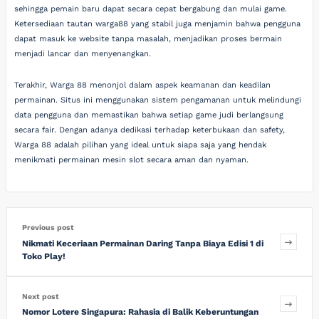
sehingga pemain baru dapat secara cepat bergabung dan mulai game.
Ketersediaan tautan warga88 yang stabil juga menjamin bahwa pengguna
dapat masuk ke website tanpa masalah, menjadikan proses bermain
menjadi lancar dan menyenangkan.
Terakhir, Warga 88 menonjol dalam aspek keamanan dan keadilan
permainan. Situs ini menggunakan sistem pengamanan untuk melindungi
data pengguna dan memastikan bahwa setiap game judi berlangsung
secara fair. Dengan adanya dedikasi terhadap keterbukaan dan safety,
Warga 88 adalah pilihan yang ideal untuk siapa saja yang hendak
menikmati permainan mesin slot secara aman dan nyaman.
Previous post
Nikmati Keceriaan Permainan Daring Tanpa Biaya Edisi 1 di
Toko Play!
Next post
Nomor Lotere Singapura: Rahasia di Balik Keberuntungan